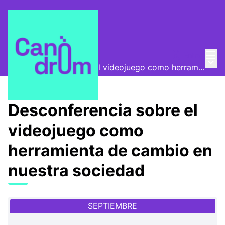
Menú
Entra
Canòdrom Abierto
/
Menú 
Desconferencia sobre el videojuego como herramienta de cambio en nuestra sociedad
Desconferencia sobre el
videojuego como
herramienta de cambio en
nuestra sociedad
SEPTIEMBRE