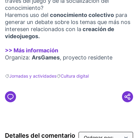
través del juego y de la socialización del
conocimiento?
Haremos uso del
conocimiento colectivo
para
generar un debate sobre los temas que más nos
interesen relacionados con la
creación de
videojuegos.
>> Más información
(Link extern)
Organiza:
ArsGames
, proyecto residente
Jornadas y actividades
Cultura digital
Resultados al filtrar por: Jornadas y actividades
Resultados al filtrar por: Cultura digital
Detalles del comentario