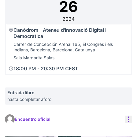
26
2024
Canòdrom - Ateneu d'Innovació Digital i
Democràtica
Carrer de Concepción Arenal 165, El Congrés i els
Indians, Barcelona, Barcelona, Catalunya
Sala Margarita Salas
18:00 PM
-
20:30 PM CEST
Entrada libre
hasta completar aforo
Con
Encuentro oficial