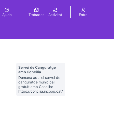
Ajuda
Trobades
Activitat
Entra
Elegir el idioma
Choose language
Servei de Canguratge
amb Concilia
Demana aquí el servei de
canguratge municipal
gratuït amb Concilia:
https://concilia.incoop.cat/