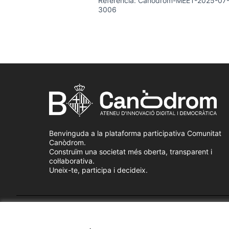
Referència: Canòdrom-MEET-2025-07
3006
Benvinguda a la plataforma participativa Comunitat
Canòdrom.
Construïm una societat més oberta, transparent i
col·laborativa.
Uneix-te, participa i decideix.
Termes i condicions d'ús
Configuració de les galetes