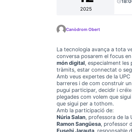
18:
2025
Canòdrom Obert
La tecnologia avança a tota ve
conversa posarem el focus en
món digital
, especialment les
tràmits, estar connectat o seg
Amb veus expertes de la UPC i
barreres i de com construir un
pugui participar, decidir i cré
plegades com volem que sigui
que sigui per a tothom.
Amb la participació de:
Núria Salan
, professora de la
Ramon Sangüesa
, professor 
Eusebi Jarauta
, responsable 