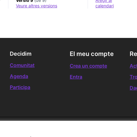
-
Versió 9
(de 9)
Afegir al
veure altres versions
calendari
El meu compte
Re
Decidim
Comunitat
Crea un compte
Act
Agenda
Entra
Tr
Participa
Da