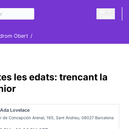
Català
Triar la llengua
suari
drom Obert
/
es les edats: trencant la
nior
 Ada Lovelace
r de Concepción Arenal, 165, Sant Andreu, 08027 Barcelona