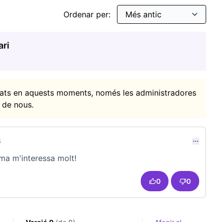
Ordenar per:
ari
itats en aquests moments, només les administradores
 de nous.
6
comentari 23682)
ema m'interessa molt!
0
0