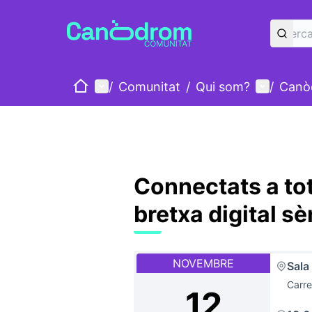
Inici
Menú principal
Menú d'u
/
Comunitat
/
Qui som?
/
Canò
Connectats a tot
bretxa digital sè
NOVEMBRE
Sala
Carre
12