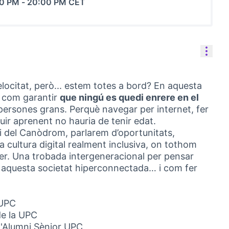
00 PM
-
20:00 PM CET
Cont
locitat, però... estem totes a bord? En aquesta
 com garantir
que ningú es quedi enrere en el
 persones grans. Perquè navegar per internet, fer
uir aprenent no hauria de tenir edat.
 del Canòdrom, parlarem d’oportunitats,
a cultura digital realment inclusiva, on tothom
ixer. Una trobada intergeneracional per pensar
 aquesta societat hiperconnectada… i com fer
 UPC
de la UPC
d'Alumni Sènior UPC