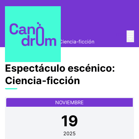
Menú
Entra
Canòdrom Abierto
/
Menú 
Espectáculo escénico: Ciencia-ficción
Espectáculo escénico:
Ciencia-ficción
NOVIEMBRE
19
2025