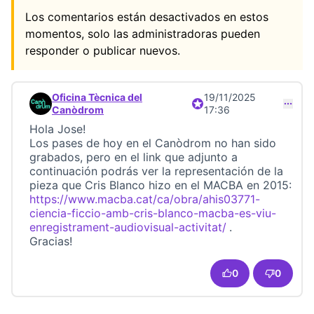
Los comentarios están desactivados en estos
momentos, solo las administradoras pueden
responder o publicar nuevos.
Oficina Tècnica del
19/11/2025
Participante oficial
Comentario 23694 (responder al comentario 23693)
Canòdrom
17:36
Hola Jose!
Los pases de hoy en el Canòdrom no han sido
grabados, pero en el link que adjunto a
continuación podrás ver la representación de la
pieza que Cris Blanco hizo en el MACBA en 2015:
https://www.macba.cat/ca/obra/ahis03771-
ciencia-ficcio-amb-cris-blanco-macba-es-viu-
enregistrament-audiovisual-activitat/
.
(Link extern)
Gracias!
0
0