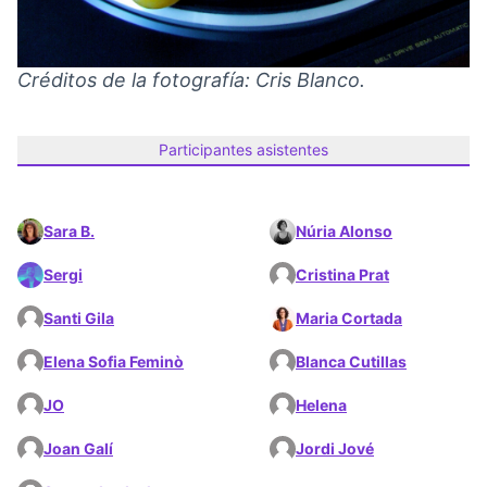
Créditos de la fotografía: Cris Blanco.
Participantes asistentes
Sara B.
Núria Alonso
Sergi
Cristina Prat
Santi Gila
Maria Cortada
Elena Sofia Feminò
Blanca Cutillas
JO
Helena
Joan Galí
Jordi Jové