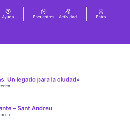
Ayuda
Encuentros
Actividad
Entra
legir el idioma
Choose language
s. Un legado para la ciudad»
torica
nante – Sant Andreu
torica