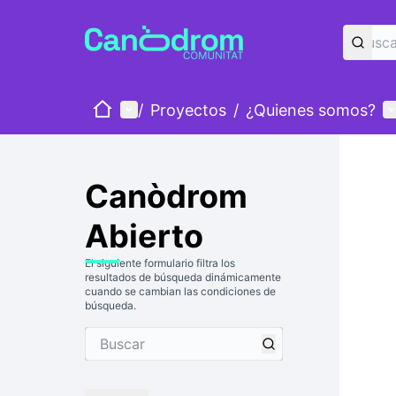
Inicio
Menú principal
M
/
Proyectos
/
¿Quienes somos?
Canòdrom
Abierto
El siguiente formulario filtra los
resultados de búsqueda dinámicamente
cuando se cambian las condiciones de
búsqueda.