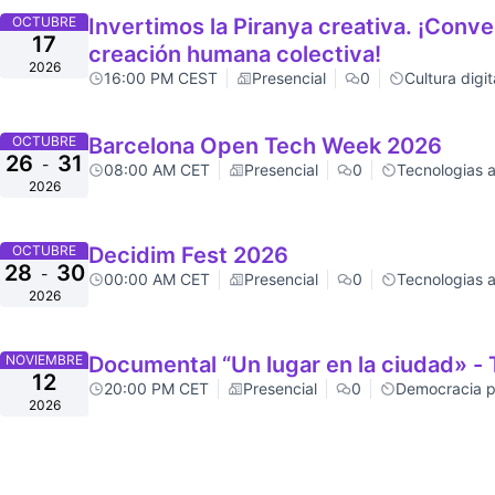
OCTUBRE
Invertimos la Piranya creativa. ¡Conver
17
creación humana colectiva!
2026
16:00 PM CEST
Presencial
0
Cultura digit
OCTUBRE
Barcelona Open Tech Week 2026
26
31
-
08:00 AM CET
Presencial
0
Tecnologias a
2026
OCTUBRE
Decidim Fest 2026
28
30
-
00:00 AM CET
Presencial
0
Tecnologias a
2026
NOVIEMBRE
Documental “Un lugar en la ciudad» - T
12
20:00 PM CET
Presencial
0
Democracia pa
2026