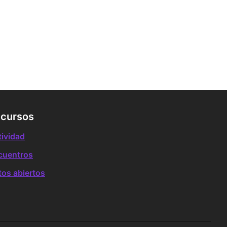
cursos
tividad
cuentros
tos abiertos