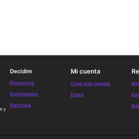
Mi cuenta
Re
Decidim
Proyectos
Crea una cuenta
Ac
Actividades
Entra
En
Participa
Da
e y