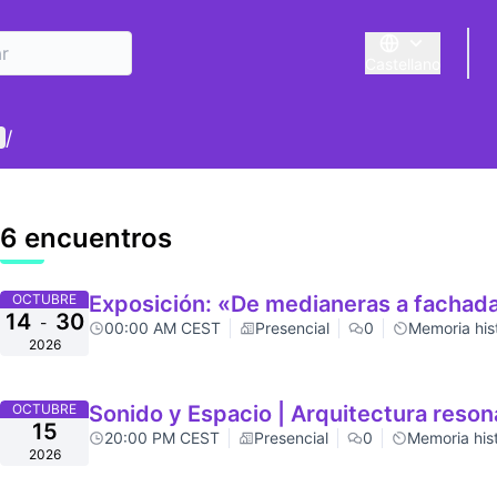
Castellano
Triar la llengua
E
enú de usuario
/
6 encuentros
OCTUBRE
Exposición: «De medianeras a fachada
14
30
-
00:00 AM CEST
Presencial
0
Memoria his
2026
OCTUBRE
Sonido y Espacio | Arquitectura reso
15
20:00 PM CEST
Presencial
0
Memoria his
2026