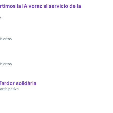
timos la IA voraz al servicio de la
al
biertas
biertas
ardor solidària
rticipativa