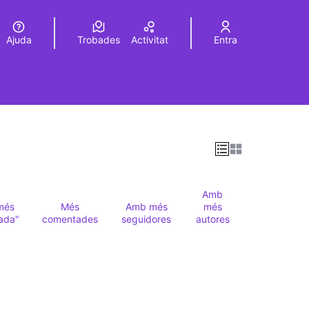
Ajuda
Trobades
Activitat
Entra
Elegir el idioma
Choose language
Amb
més
Més
Amb més
més
ada"
comentades
seguidores
autores