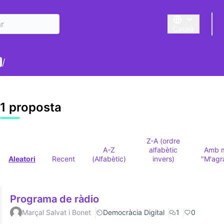
Català
Triar la llengua
enú d'usuari
/
1 proposta
Z-A (ordre
A-Z
alfabètic
Amb 
Aleatori
Recent
(Alfabètic)
invers)
"M'agr
Programa de ràdio
Marçal Salvat i Bonet
Democràcia Digital
1
0