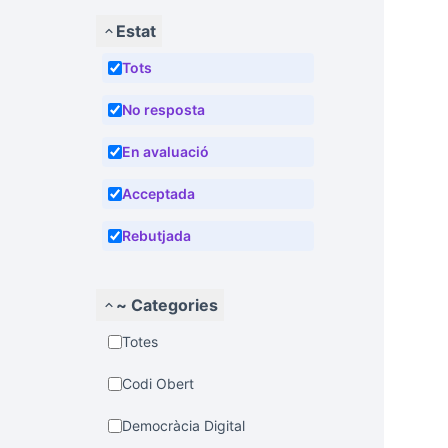
Estat
Tots
No resposta
En avaluació
Acceptada
Rebutjada
~ Categories
Totes
Codi Obert
Democràcia Digital