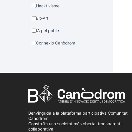
Hacktivisme
Bit-Art
IA pel poble
Connexió Canòdrom
Benvinguda a la plataforma participativa Comunitat
Canòdrom.
Construïm una societat més oberta, transparent i
col·laborativa.