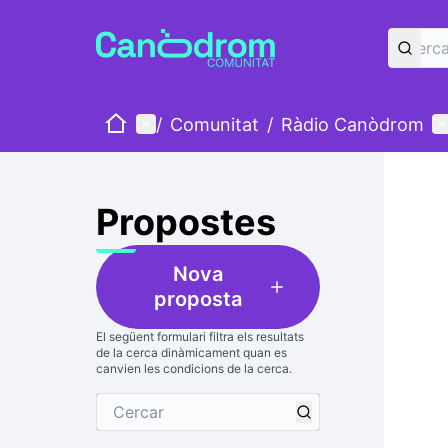
Inici
Menú principal
M
/
Comunitat
/
Ràdio Canòdrom
Propostes
Nova
proposta
El següent formulari filtra els resultats
de la cerca dinàmicament quan es
canvien les condicions de la cerca.