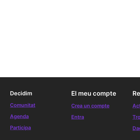
El meu compte
Re
Decidim
Comunitat
Crea un compte
Act
Agenda
Entra
Tr
Participa
Da