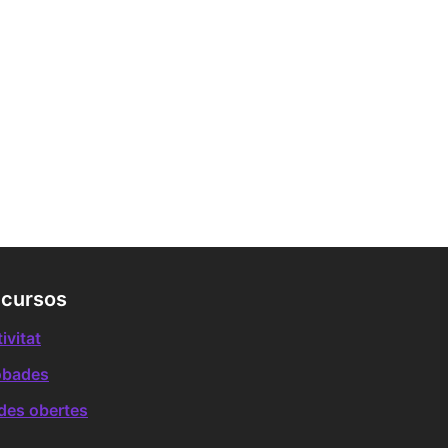
cursos
ivitat
obades
des obertes