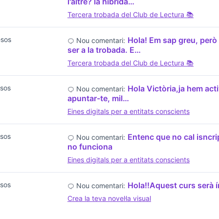
l'altre? la hibrida…
Tercera trobada del Club de Lectura 📚
esos
Hola! Em sap greu, però 
Nou comentari:
ser a la trobada. E…
Tercera trobada del Club de Lectura 📚
sos
Hola Victòria,ja hem activ
Nou comentari:
apuntar-te, mil…
Eines digitals per a entitats conscients
sos
Entenc que no cal isncri
Nou comentari:
no funciona
Eines digitals per a entitats conscients
sos
Hola!!Aquest curs serà í
Nou comentari:
Crea la teva novel·la visual