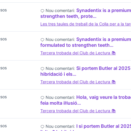
esos
Synadentix is a premium
Nou comentari:
strengthen teeth, prote…
Les tres taules de treball de la Colla per a la ta
esos
Synadentix is a premium
Nou comentari:
formulated to strengthen teeth…
Tercera trobada del Club de Lectura 📚
esos
Si portem Butler al 2025 i 
Nou comentari:
hibridació i els…
Tercera trobada del Club de Lectura 📚
esos
Hola, vaig veure la trob
Nou comentari:
feia molta il·lusió…
Tercera trobada del Club de Lectura 📚
esos
I si portem Butler al 202
Nou comentari: