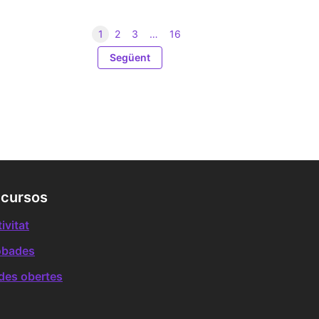
1
2
3
…
16
Següent
cursos
ivitat
obades
des obertes