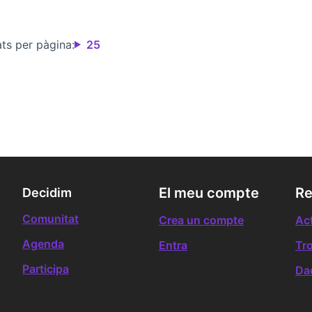
ats per pàgina:
25
El meu compte
Re
Decidim
Comunitat
Crea un compte
Act
Agenda
Entra
Tr
Participa
Da