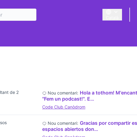
Català
Triar la llengua
ltant de 2
Hola a tothom! M'encanta
Nou comentari:
"Fem un podcast!". E…
Code Club Canòdrom
sos
Gracias por compartir es
Nou comentari:
espacios abiertos don…