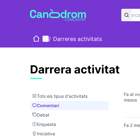
Inici
Menú principal
/
Darreres activitats
Darrera activitat
Fa al vo
Tots els tipus d'activitats
Tots els tipus d'activitats
mesos
Comentari
Comentari
Debat
Debat
Enquesta
Enquesta
Fa 2 me
Iniciativa
Iniciativa