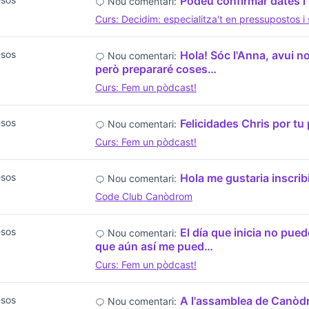
Podeu confirmar dates i 
Nou comentari:
Curs: Decidim: especialitza't en pressupostos 
esos
Hola! Sóc l'Anna, avui n
Nou comentari:
però prepararé coses…
Curs: Fem un pòdcast!
esos
Felicidades Chris por tu
Nou comentari:
Curs: Fem un pòdcast!
esos
Hola me gustaria inscribi
Nou comentari:
Code Club Canòdrom
esos
El día que inicia no pue
Nou comentari:
que aún así me pued…
Curs: Fem un pòdcast!
esos
A l'assamblea de Canòdro
Nou comentari: