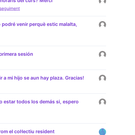
horaris del curs? Merci
i seguiment
o podré venir perquè estic malalta,
 primera sesión
r a mi hijo se aun hay plaza. Gracias!
do estar todos los demás si, espero
m el col·lectiu resident