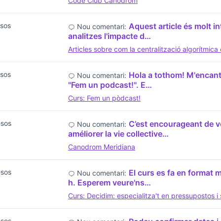
Code Club Canòdrom
sos
Aquest article és molt i
Nou comentari:
analitzes l'impacte d…
Articles sobre com la centralització algorítmica
sos
Hola a tothom! M'encanta
Nou comentari:
"Fem un podcast!". E…
Curs: Fem un pòdcast!
esos
C’est encourageant de vo
Nou comentari:
améliorer la vie collective…
Canodrom Meridiana
esos
El curs es fa en format 
Nou comentari:
h. Esperem veure'ns…
Curs: Decidim: especialitza't en pressupostos 
esos