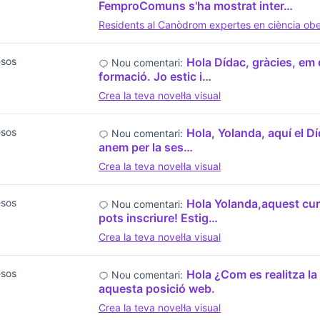
FemproComuns s'ha mostrat inter…
Residents al Canòdrom expertes en ciència obert
esos
Hola Dídac, gràcies, em 
Nou comentari:
formació. Jo estic i…
Crea la teva novel·la visual
esos
Hola, Yolanda, aquí el D
Nou comentari:
anem per la ses…
Crea la teva novel·la visual
esos
Hola Yolanda,aquest curs
Nou comentari:
pots inscriure! Estig…
Crea la teva novel·la visual
esos
Hola ¿Com es realitza la 
Nou comentari:
aquesta posició web.
Crea la teva novel·la visual