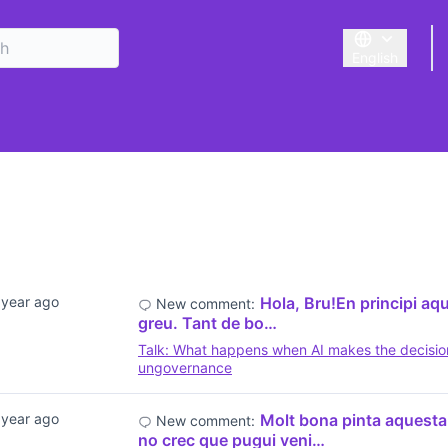
English
Triar la llengu
 year ago
Hola, Bru!En principi aq
New comment:
greu. Tant de bo…
Talk: What happens when AI makes the decisio
ungovernance
 year ago
Molt bona pinta aquesta
New comment:
no crec que pugui veni…