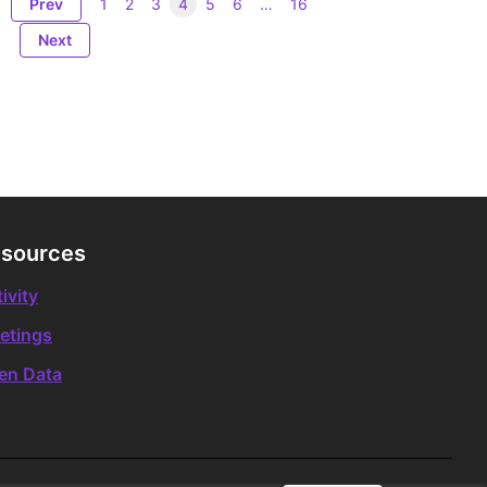
Prev
1
2
3
4
5
6
…
16
Next
sources
ivity
etings
en Data