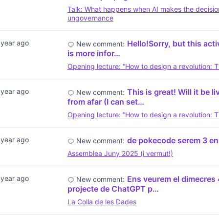
Talk: What happens when AI makes the decisio
ungovernance
 year ago
Hello!Sorry, but this acti
New comment:
is more infor…
Opening lecture: “How to design a revolution: T
 year ago
This is great! Will it be
New comment:
from afar (I can set…
Opening lecture: “How to design a revolution: T
 year ago
de pokecode serem 3 en t
New comment:
Assemblea Juny 2025 (i vermut!)
 year ago
Ens veurem el dimecres 4
New comment:
projecte de ChatGPT p…
La Colla de les Dades