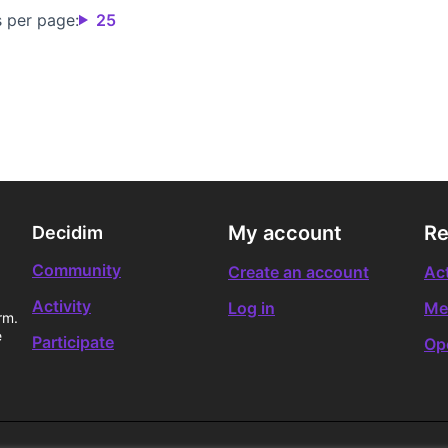
s per page:
25
My account
Re
Decidim
Community
Create an account
Act
Activity
Log in
Me
rm.
e
Participate
Op