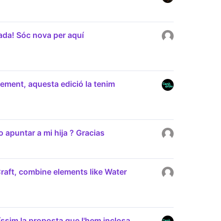
da! Sóc nova per aquí
ement, aquesta edició la tenim
apuntar a mi hija ? Gracias
e Craft, combine elements like Water
íssim la proposta que l'hem inclosa