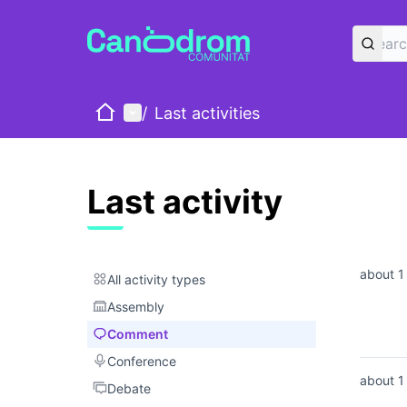
Home
Main menu
/
Last activities
Last activity
about 1
All activity types
All activity types
Assembly
Assembly
Comment
Comment
Conference
Conference
about 1
Debate
Debate