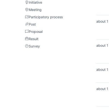
Initiative
Initiative
Meeting
Meeting
Participatory process
Participatory process
about 1
Post
Post
Proposal
Proposal
Result
Result
about 1
Survey
Survey
about 1
about 1