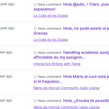
 year ago
Hola @julio_ ! Claro, pu
New comment:
esperamos!
La Colla de les Dades
 year ago
Hola, no pude asistir al 
New comment:
Gracias
La Colla de les Dades
year ago
Handling academic assig
New comment:
affordable do my assignm…
Interactive Writing with Twine
year ago
Hola Maria,el curs està p
New comment:
si hi haguéssi…
Mans als micros! Community radio course
year ago
Hola, ¿Encara és possibl
New comment:
Mans als micros! Community radio course