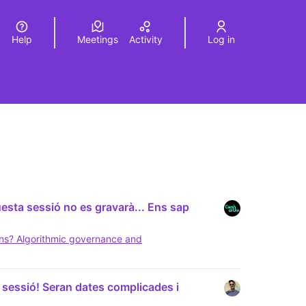
Help
Meetings
Activity
Log in
a
Elegir el idioma
Choose language
uesta sessió no es gravarà... Ens sap
ns? Algorithmic governance and
 sessió! Seran dates complicades i