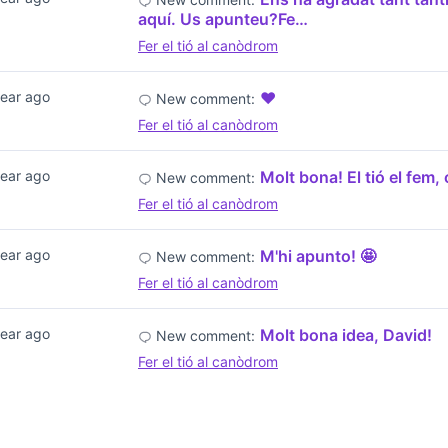
aquí. Us apunteu?Fe…
Fer el tió al canòdrom
year ago
❤️
New comment:
Fer el tió al canòdrom
year ago
Molt bona! El tió el fem, 
New comment:
Fer el tió al canòdrom
year ago
M'hi apunto! 🤩
New comment:
Fer el tió al canòdrom
year ago
Molt bona idea, David!
New comment:
Fer el tió al canòdrom