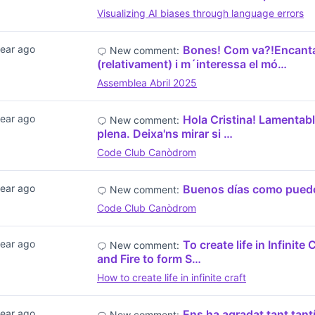
Visualizing AI biases through language errors
year ago
Bones! Com va?!Encanta
New comment:
(relativament) i m´interessa el mó…
Assemblea Abril 2025
year ago
Hola Cristina! Lamentabl
New comment:
plena. Deixa'ns mirar si …
Code Club Canòdrom
year ago
Buenos días como puedo 
New comment:
Code Club Canòdrom
year ago
To create life in Infinit
New comment:
and Fire to form S…
How to create life in infinite craft
year ago
Ens ha agradat tant tant
New comment: