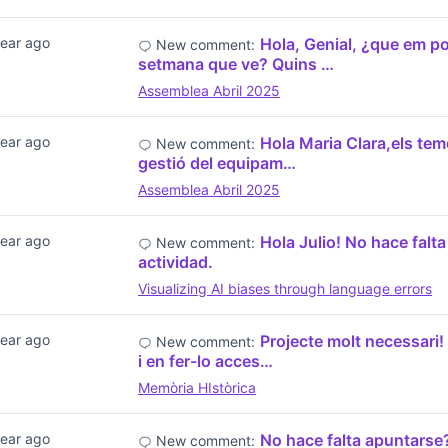
year ago
Hola, Genial, ¿que em p
New comment:
setmana que ve? Quins …
Assemblea Abril 2025
year ago
Hola Maria Clara,els tem
New comment:
gestió del equipam…
Assemblea Abril 2025
year ago
Hola Julio! No hace falta
New comment:
actividad.
Visualizing AI biases through language errors
year ago
Projecte molt necessari! 
New comment:
i en fer-lo acces…
Memòria HIstòrica
year ago
No hace falta apuntarse
New comment: