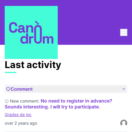
Mai
Log in
Last activities
Last activity
Comment
No need to register in advance?
New comment:
Sounds interesting. I will try to participate.
Grades de joc
over 2 years ago