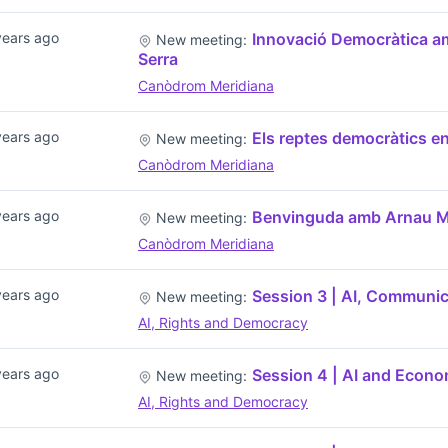
years ago
Innovació Democràtica am
New meeting:
Serra
Canòdrom Meridiana
years ago
Els reptes democràtics en
New meeting:
Canòdrom Meridiana
years ago
Benvinguda amb Arnau 
New meeting:
Canòdrom Meridiana
years ago
Session 3 | AI, Communic
New meeting:
AI, Rights and Democracy
years ago
Session 4 | AI and Econo
New meeting:
AI, Rights and Democracy