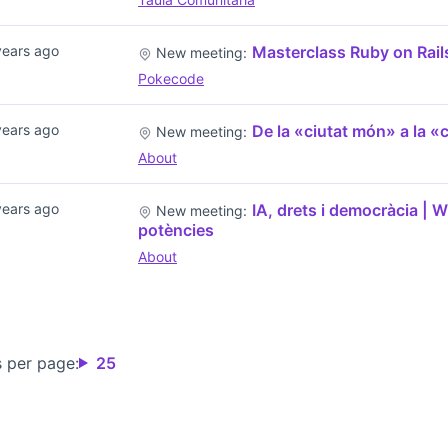
years ago
Masterclass Ruby on Rail
New meeting:
Pokecode
years ago
De la «ciutat món» a la «
New meeting:
About
years ago
IA, drets i democràcia | WT
New meeting:
potències
About
s per page:
25