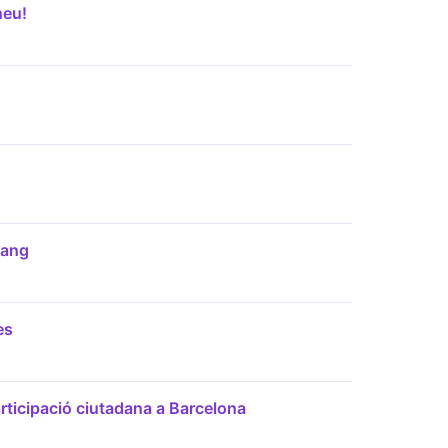
neu!
bang
es
rticipació ciutadana a Barcelona