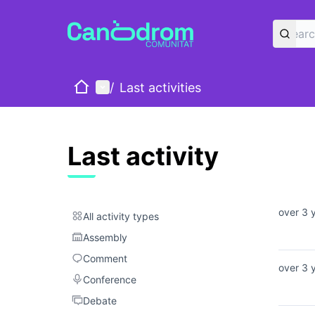
Home
Main menu
/
Last activities
Last activity
over 3 
All activity types
All activity types
Assembly
Assembly
Comment
Comment
over 3 
Conference
Conference
Debate
Debate