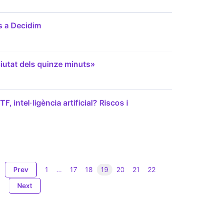
s a Decidim
ciutat dels quinze minuts»
F, intel·ligència artificial? Riscos i
Prev
1
…
17
18
19
20
21
22
Next