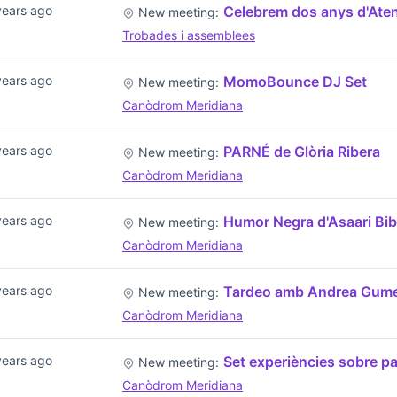
years ago
Celebrem dos anys d'Ate
New meeting:
Trobades i assemblees
years ago
MomoBounce DJ Set
New meeting:
Canòdrom Meridiana
years ago
PARNÉ de Glòria Ribera
New meeting:
Canòdrom Meridiana
years ago
Humor Negra d'Asaari Bi
New meeting:
Canòdrom Meridiana
years ago
Tardeo amb Andrea Gum
New meeting:
Canòdrom Meridiana
years ago
Set experiències sobre pa
New meeting:
Canòdrom Meridiana