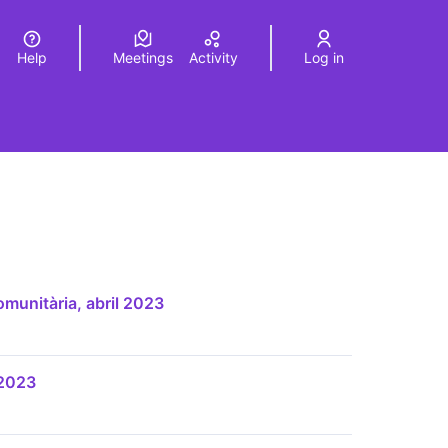
Help
Meetings
Activity
Log in
a
Elegir el idioma
Choose language
munitària, abril 2023
 2023