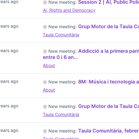
years ago
Session 2 | AI, Public Pol
New meeting:
AI, Rights and Democracy
years ago
Grup Motor de la Taula C
New meeting:
Taula Comunitària
years ago
Addicció a la primera pant
New meeting:
entre 0 i 6 an…
About
years ago
8M: Música i tecnologia a
New meeting:
About
years ago
Grup Motor de la Taula C
New meeting:
Taula Comunitària
years ago
Taula Comunitària, febre
New meeting:
Taula Comunitària