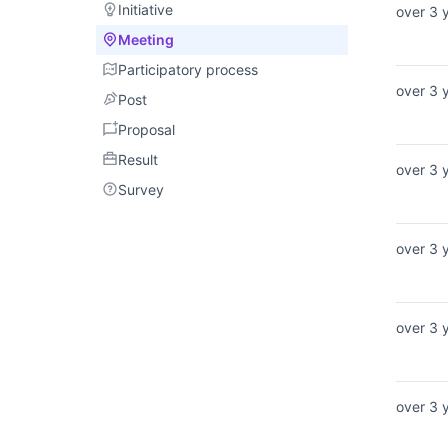
Initiative
Initiative
over 3 
Meeting
Meeting
Participatory process
Participatory process
over 3 
Post
Post
Proposal
Proposal
Result
Result
over 3 
Survey
Survey
over 3 
over 3 
over 3 