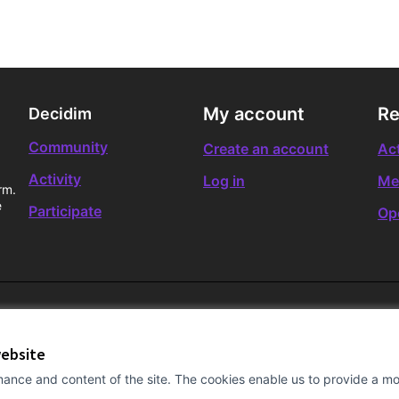
My account
Re
Decidim
Community
Create an account
Act
Activity
Log in
Me
rm.
e
Participate
Op
website
ance and content of the site. The cookies enable us to provide a mor