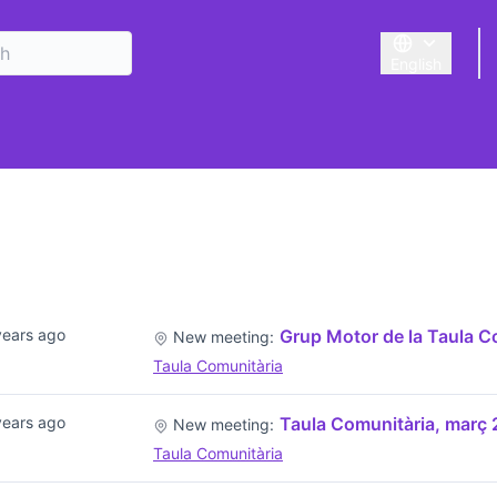
English
Triar la llengu
years ago
Grup Motor de la Taula Co
New meeting:
Taula Comunitària
years ago
Taula Comunitària, març
New meeting:
Taula Comunitària