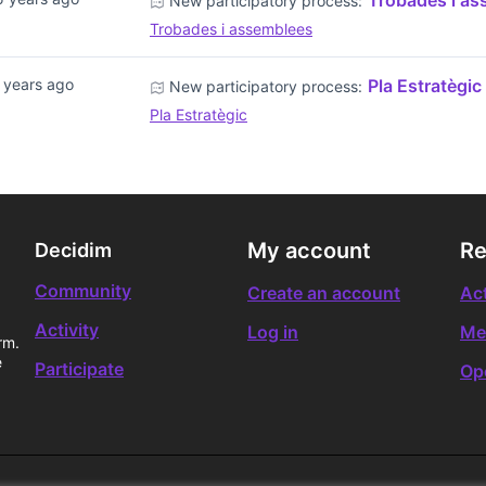
Trobades i as
New participatory process:
Trobades i assemblees
 years ago
Pla Estratègic
New participatory process:
Pla Estratègic
My account
Re
Decidim
Community
Create an account
Act
Activity
Log in
Me
rm.
e
Participate
Op