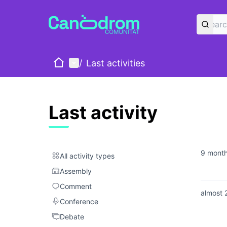
Home
Main menu
/
Last activities
Last activity
9 mont
All activity types
All activity types
Assembly
Assembly
Comment
Comment
almost 
Conference
Conference
Debate
Debate