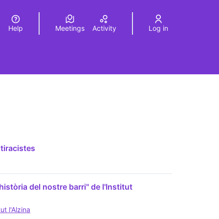
Help
Meetings
Activity
Log in
a
Elegir el idioma
Choose language
tiracistes
istòria del nostre barri" de l'Institut
ut l'Alzina