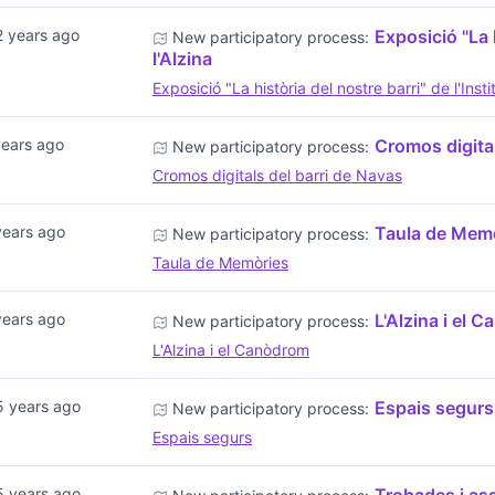
2 years ago
Exposició "La h
New participatory process:
l'Alzina
Exposició "La història del nostre barri" de l'Instit
years ago
Cromos digital
New participatory process:
Cromos digitals del barri de Navas
years ago
Taula de Mem
New participatory process:
Taula de Memòries
years ago
L'Alzina i el 
New participatory process:
L'Alzina i el Canòdrom
5 years ago
Espais segurs
New participatory process:
Espais segurs
5 years ago