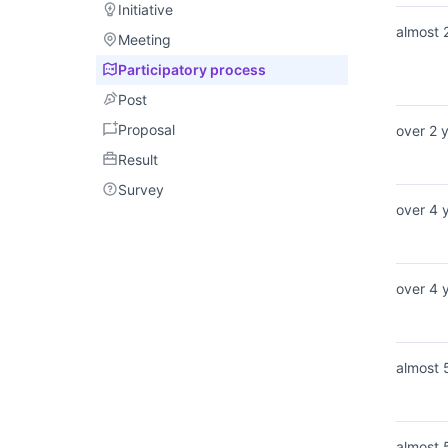
Initiative
Initiative
almost 
Meeting
Meeting
Participatory process
Participatory process
Post
Post
Proposal
Proposal
over 2 
Result
Result
Survey
Survey
over 4 
over 4 
almost 
almost 