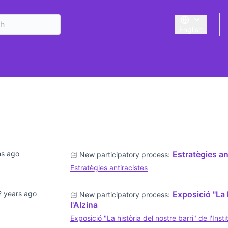
English
Triar la llengu
hs ago
Estratègies an
New participatory process:
Estratègies antiracistes
2 years ago
Exposició "La h
New participatory process:
l'Alzina
Exposició "La història del nostre barri" de l'Instit