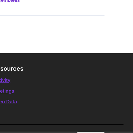
semblees
sources
ivity
etings
en Data