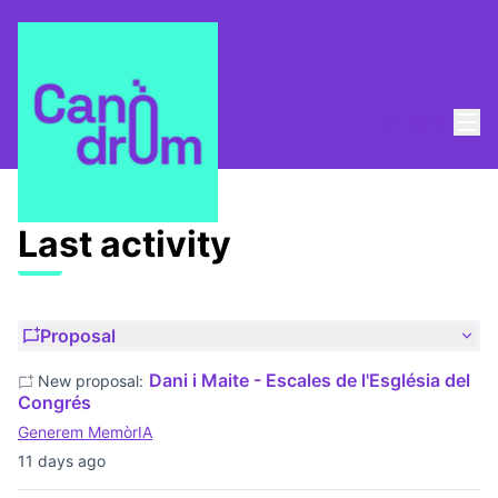
Mai
Log in
Last activities
Last activity
Proposal
Dani i Maite - Escales de l'Església del
New proposal:
Congrés
Generem MemòrIA
11 days ago