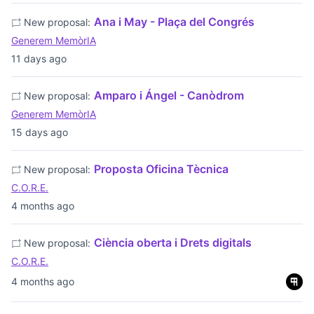
Ana i May - Plaça del Congrés
New proposal:
Generem MemòrIA
11 days ago
Amparo i Ángel - Canòdrom
New proposal:
Generem MemòrIA
15 days ago
Proposta Oficina Tècnica
New proposal:
C.O.R.E.
4 months ago
Ciència oberta i Drets digitals
New proposal:
C.O.R.E.
4 months ago