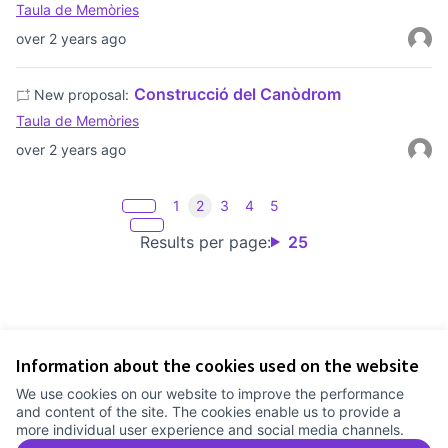
Taula de Memòries
over 2 years ago
Construcció del Canòdrom
New proposal:
Taula de Memòries
over 2 years ago
1
2
3
4
5
Results per page:
25
Information about the cookies used on the website
Terms of Service
We use cookies on our website to improve the performance
Cookie settings
and content of the site. The cookies enable us to provide a
Comunitat Canòdrom at Facebook
(External link)
Comunitat Canòdrom at Instagram
(External link)
Comunitat Canòdrom at YouTube
(External link)
English
more individual user experience and social media channels.
Triar la llengua
Elegir el idioma
Choose language