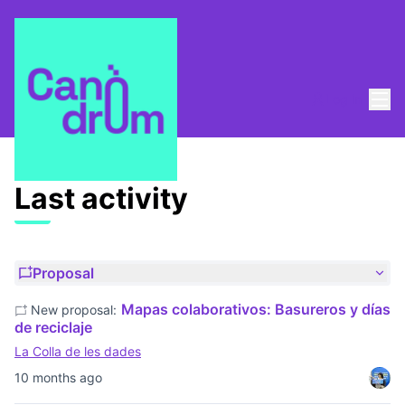
Mai
Log in
Last activities
Last activity
Proposal
Mapas colaborativos: Basureros y días
New proposal:
de reciclaje
La Colla de les dades
10 months ago