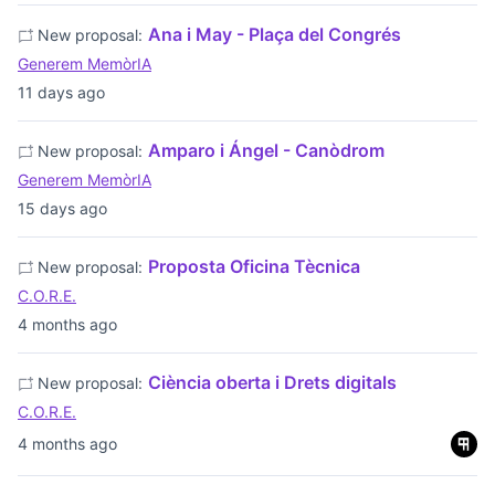
Ana i May - Plaça del Congrés
New proposal:
Generem MemòrIA
11 days ago
Amparo i Ángel - Canòdrom
New proposal:
Generem MemòrIA
15 days ago
Proposta Oficina Tècnica
New proposal:
C.O.R.E.
4 months ago
Ciència oberta i Drets digitals
New proposal:
C.O.R.E.
4 months ago