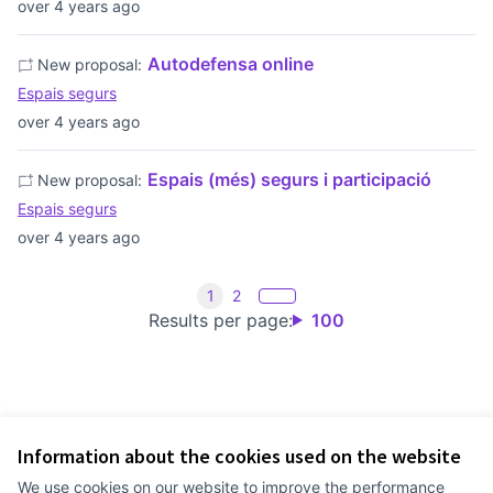
over 4 years ago
Autodefensa online
New proposal:
Espais segurs
over 4 years ago
Espais (més) segurs i participació
New proposal:
Espais segurs
over 4 years ago
1
2
Results per page:
100
Information about the cookies used on the website
Terms of Service
We use cookies on our website to improve the performance