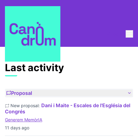
Mai
Log in
Last activities
Last activity
Proposal
Dani i Maite - Escales de l'Església del
New proposal:
Congrés
Generem MemòrIA
11 days ago