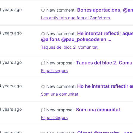
4 years ago
Bones aportacions, @a
New comment:
Les activitats que fem al Canòdrom
4 years ago
He intentat reflectir aq
New comment:
@alfons @pau_pokecode en …
Taques del bloc 2. Comunitat
4 years ago
Taques del bloc 2. Comu
New proposal:
Espais segurs
4 years ago
Ho he intentat reflectir
New comment:
Som una comunitat
4 years ago
Som una comunitat
New proposal:
Espais segurs
4 years ago