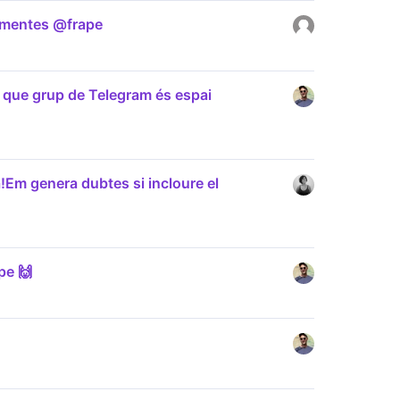
comentes @frape
 que grup de Telegram és espai
!Em genera dubtes si incloure el
pe 🙌