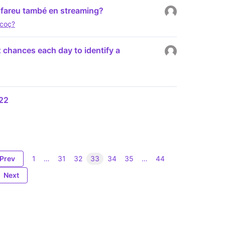
a fareu també en streaming?
ecoç?
x chances each day to identify a
22
Prev
1
…
31
32
33
34
35
…
44
Next