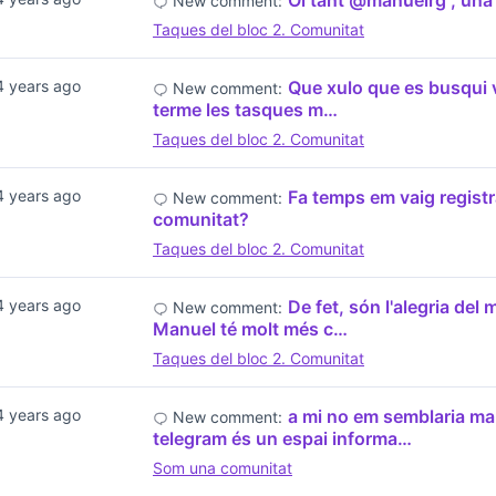
Oi tant @manuelrg , una 
New comment:
Taques del bloc 2. Comunitat
4 years ago
Que xulo que es busqui v
New comment:
terme les tasques m…
Taques del bloc 2. Comunitat
4 years ago
Fa temps em vaig registra
New comment:
comunitat?
Taques del bloc 2. Comunitat
4 years ago
De fet, són l'alegria del 
New comment:
Manuel té molt més c…
Taques del bloc 2. Comunitat
4 years ago
a mi no em semblaria m
New comment:
telegram és un espai informa…
Som una comunitat