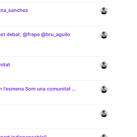
nna_sanchez
uest debat, @frape @bru_aguilo
nitat
 en l'esmena Som una comunitat …