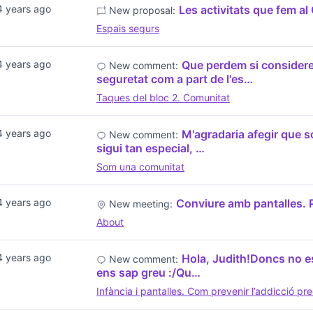
4 years ago
Les activitats que fem a
New proposal:
Espais segurs
4 years ago
Que perdem si considerem
New comment:
seguretat com a part de l'es…
Taques del bloc 2. Comunitat
4 years ago
M'agradaria afegir que s
New comment:
sigui tan especial, …
Som una comunitat
4 years ago
Conviure amb pantalles. P
New meeting:
About
4 years ago
Hola, Judith!Doncs no es
New comment:
ens sap greu :/Qu…
Infància i pantalles. Com prevenir l’addicció pr