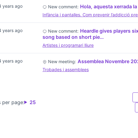
4 years ago
Hola, aquesta xerrada l
New comment:
Infància i pantalles. Com prevenir l’addicció pr
4 years ago
Heardle gives players si
New comment:
song based on short pie…
Artistes i programari lliure
4 years ago
Assemblea Novembre 20
New meeting:
Trobades i assemblees
s per page:
25