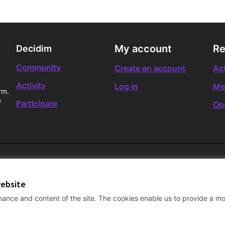
My account
Re
Decidim
Community
Create an account
Act
Activity
Log in
Me
rm.
e
Participate
Op
website
ance and content of the site. The cookies enable us to provide a mor