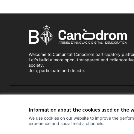
Welcome to Comunitat Canòdrom participatory platfo
Let's build a more open, transparent and collaborativ
society.
Join, participate and decide.
Terms of Service
Cookie settings
Information about the cookies used on the 
We use cookies on our website to improve the perform
experience and social media channels.
(External link)
Website made with
free software
.
(External link)