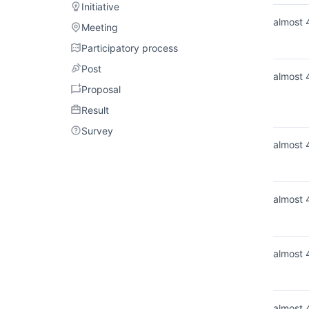
Initiative
Initiative
almost 
Meeting
Meeting
Participatory process
Participatory process
Post
Post
almost 
Proposal
Proposal
Result
Result
Survey
Survey
almost 
almost 
almost 
almost 