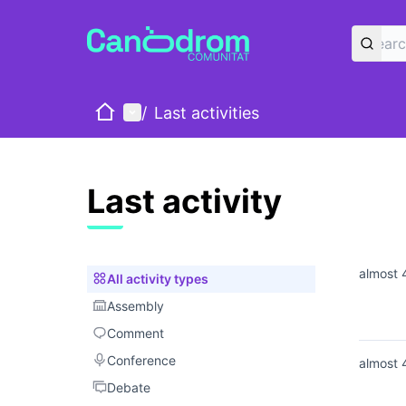
Home
Main menu
/
Last activities
Last activity
almost 
All activity types
All activity types
Assembly
Assembly
Comment
Comment
Conference
Conference
almost 
Debate
Debate