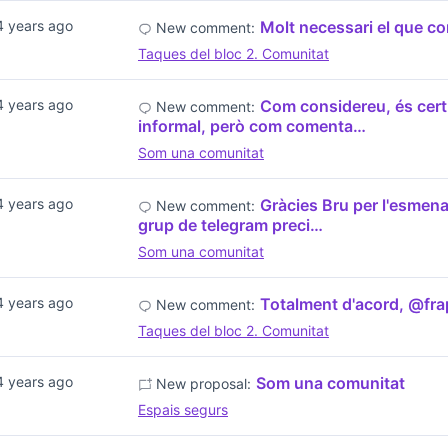
4 years ago
Molt necessari el que 
New comment:
Taques del bloc 2. Comunitat
4 years ago
Com considereu, és cert
New comment:
informal, però com comenta…
Som una comunitat
4 years ago
Gràcies Bru per l'esmena
New comment:
grup de telegram preci…
Som una comunitat
4 years ago
Totalment d'acord, @fra
New comment:
Taques del bloc 2. Comunitat
4 years ago
Som una comunitat
New proposal:
Espais segurs