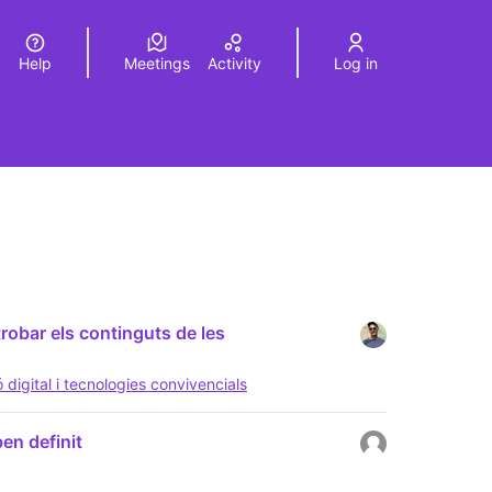
Help
Meetings
Activity
Log in
a
Elegir el idioma
Choose language
robar els continguts de les
digital i tecnologies convivencials
en definit