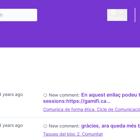
English
Triar la llengu
4 years ago
En aquest enllaç podeu t
New comment:
sessions:https://gamifi.ca…
Comunica de forma ètica. Cicle de Comunicació 
4 years ago
gràcies, ara queda més b
New comment:
Taques del bloc 2. Comunitat