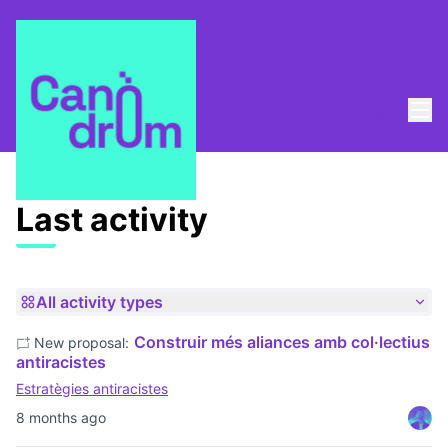
Mai
Log in
Last activities
Last activity
All activity types
Construir més aliances amb col·lectius
New proposal:
antiracistes
Estratègies antiracistes
8 months ago