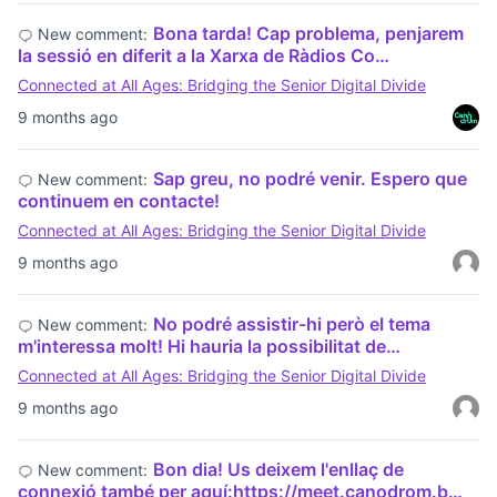
Bona tarda! Cap problema, penjarem
New comment:
la sessió en diferit a la Xarxa de Ràdios Co…
Connected at All Ages: Bridging the Senior Digital Divide
9 months ago
Sap greu, no podré venir. Espero que
New comment:
continuem en contacte!
Connected at All Ages: Bridging the Senior Digital Divide
9 months ago
No podré assistir-hi però el tema
New comment:
m'interessa molt! Hi hauria la possibilitat de…
Connected at All Ages: Bridging the Senior Digital Divide
9 months ago
Bon dia! Us deixem l'enllaç de
New comment:
connexió també per aquí:https://meet.canodrom.b…