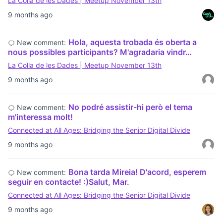
La Colla de les Dades | Meetup November 13th
9 months ago
Hola, aquesta trobada és oberta a
New comment:
nous possibles participants? M'agradaria vindr…
La Colla de les Dades | Meetup November 13th
9 months ago
No podré assistir-hi però el tema
New comment:
m'interessa molt!
Connected at All Ages: Bridging the Senior Digital Divide
9 months ago
Bona tarda Mireia! D'acord, esperem
New comment:
seguir en contacte! :)Salut, Mar.
Connected at All Ages: Bridging the Senior Digital Divide
9 months ago