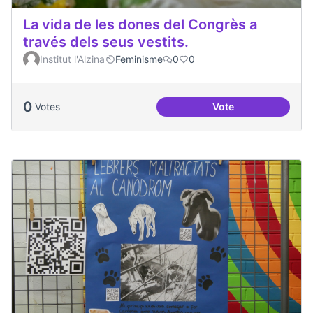
La vida de les dones del Congrès a
través dels seus vestits.
Institut l'Alzina
Feminisme
0
0
0
Votes
Vote
La vida de les done