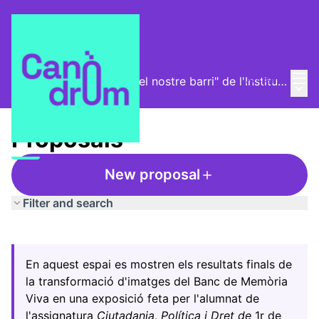
Mai
Log in
Exposició "La història del nostre barri" de l'Institut l'Alzina
Main
/
Proposals
Proposals
New proposal
Filter and search
Skip map
Leaflet
|
©
HERE maps
The following element is a map which presents the items
+
En aquest espai es mostren els resultats finals de
−
la transformació d'imatges del Banc de Memòria
Viva en una exposició feta per l'alumnat de
l'assignatura
Ciutadania, Política i Dret de
1r de