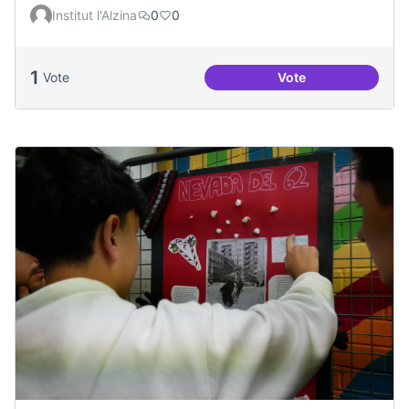
Institut l'Alzina
0
0
1
Vote
Vote
La importància de 