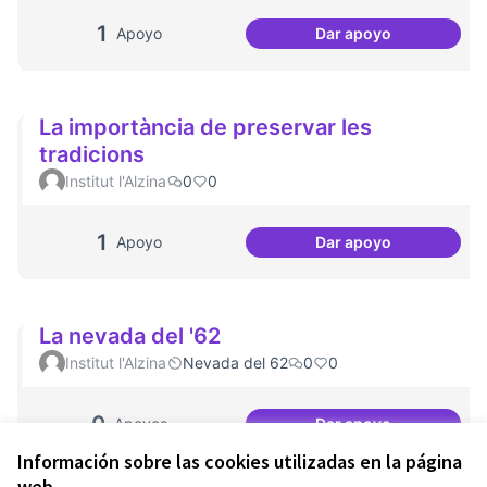
1
Apoyo
Dar apoyo
Llebrers Maltract
La importància de preservar les
tradicions
Institut l'Alzina
0
0
1
Apoyo
Dar apoyo
La importància de 
La nevada del '62
Institut l'Alzina
Nevada del 62
0
0
0
Apoyos
Dar apoyo
La nevada del '62
Información sobre las cookies utilizadas en la página
web