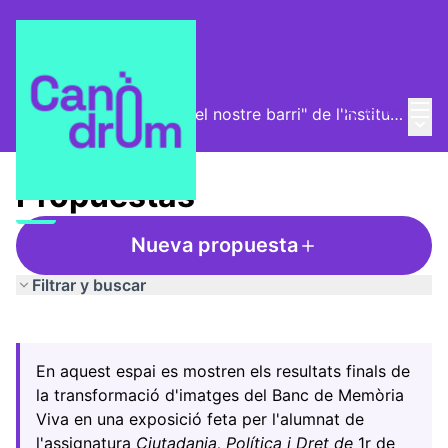
Menú
Entra
Exposició "La història del nostre barri" de l'Institut l'Alzina
Menú 
/
Propuestas
Propuestas
Nueva propuesta
Filtrar y buscar
Saltar el mapa
Leaflet
|
©
HERE maps
El siguiente elemento es un mapa que presenta los compo
+
En aquest espai es mostren els resultats finals de
−
la transformació d'imatges del Banc de Memòria
Viva en una exposició feta per l'alumnat de
l'assignatura
Ciutadania, Política i Dret de
1r de