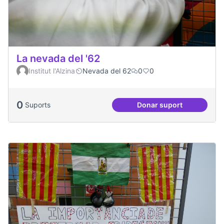
La nevada del '62
Institut l'Alzina
Nevada del 62
0
0
0
Suports
Donar suport
La nevada del '62