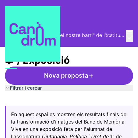
Menú
Entra
Exposició "La història del nostre barri" de l'Institut l'Alzina
Menú 
/
🧩 / Exposició
🧩 / Exposició
Nova proposta
Filtrar i cercar
Saltar el mapa
Leaflet
|
©
HERE maps
El següent element és un mapa que presenta els component
+
En aquest espai es mostren els resultats finals de
−
la transformació d'imatges del Banc de Memòria
Viva en una exposició feta per l'alumnat de
l'assignatura
Ciutadania, Política i Dret de
1r de