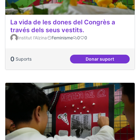
La vida de les dones del Congrès a
través dels seus vestits.
Institut l'Alzina
Feminisme
0
0
0
Suports
Donar suport
La vida de les done