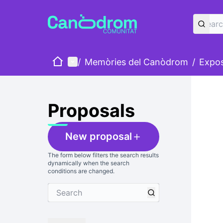
Home
Main menu
/
Memòries del Canòdrom
/
Exposi
Skip
The foll
+
−
Proposals
New proposal
The form below filters the search results
dynamically when the search
conditions are changed.