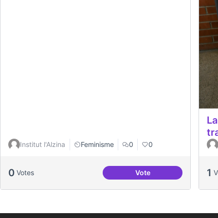
La
tr
Institut l'Alzina
Feminisme
0
0
0
1
Votes
Vote
La vida de les dones de