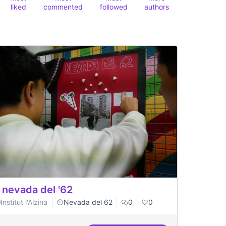
liked
commented
followed
authors
 nevada del '62
Institut l'Alzina
Nevada del 62
0
0