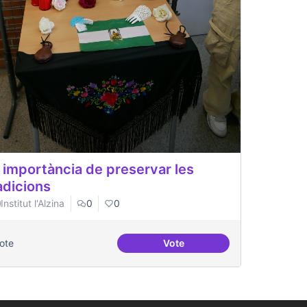
 importància de preservar les
adicions
Institut l'Alzina
0
0
Vote
Vote
l Congrès a través dels seus vestits.
La importància de preservar 