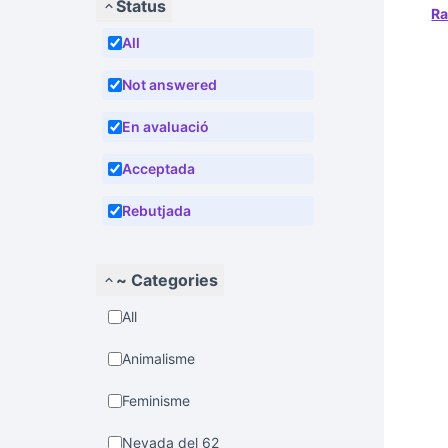
Status
R
All
Not answered
En avaluació
Acceptada
Rebutjada
~ Categories
All
Animalisme
Feminisme
Nevada del 62