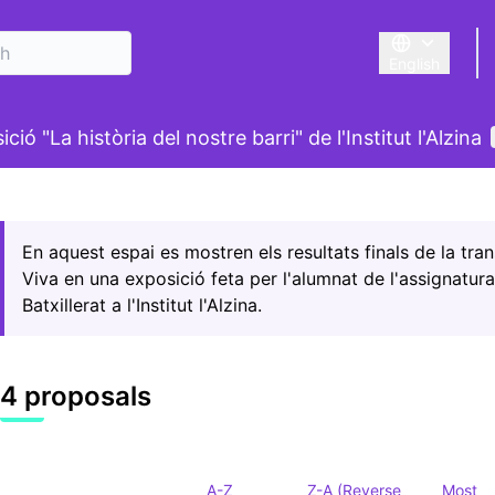
English
Triar la llengu
ció "La història del nostre barri" de l'Institut l'Alzina
 map
owing element is a map which presents the items on this p
En aquest espai es mostren els resultats finals de la t
Viva en una exposició feta per l'alumnat de l'assignatur
Batxillerat a l'Institut l'Alzina.
4 proposals
A-Z
Z-A (Reverse
Most