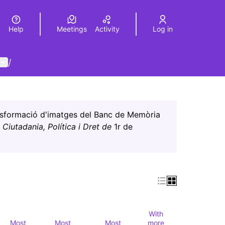
Help
Meetings
Activity
Log in
a
Elegir el idioma
Choose language
User menu
/
Leaflet
|
©
HERE maps
age as map points. The element can be used with a screen r
ransformació d'imatges del Banc de Memòria
a
Ciutadania, Política i Dret de
1r de
With
Most
Most
Most
more