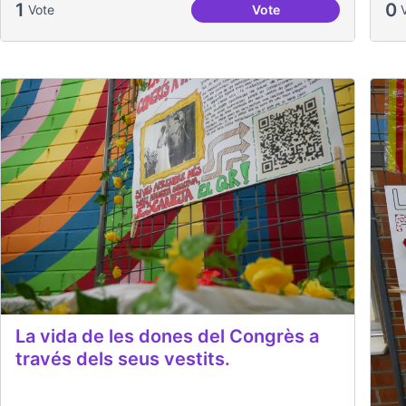
1
0
Vote
Vote
Llebrers Maltractats 
La vida de les dones del Congrès a
través dels seus vestits.