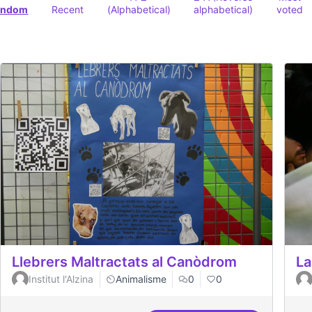
andom
Recent
(Alphabetical)
alphabetical)
voted
Llebrers Maltractats al Canòdrom
La
Institut l'Alzina
Animalisme
0
0