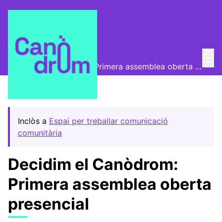
Menú
Entra
Convocatòries
/
Menú 
Decidim el Canòdrom: Primera assemblea oberta presencial
Inclòs a
Espai per treballar comunicació
comunitària
Decidim el Canòdrom:
Primera assemblea oberta
presencial