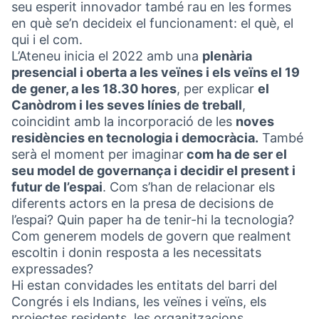
seu esperit innovador també rau en les formes
en què se’n decideix el funcionament: el què, el
qui i el com.
L’Ateneu inicia el 2022 amb una
plenària
presencial i oberta a les veïnes i els veïns el 19
de gener, a les 18.30 hores
, per explicar
el
Canòdrom i les seves línies de treball
,
coincidint amb la incorporació de les
noves
residències en tecnologia i democràcia.
També
serà el moment per imaginar
com ha de ser el
seu model de governança i decidir el present i
futur de l’espai
. Com s’han de relacionar els
diferents actors en la presa de decisions de
l’espai? Quin paper ha de tenir-hi la tecnologia?
Com generem models de govern que realment
escoltin i donin resposta a les necessitats
expressades?
Hi estan convidades les entitats del barri del
Congrés i els Indians, les veïnes i veïns, els
projectes residents, les organitzacions