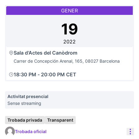
GENER
19
2022
Sala d'Actes del Canòdrom
Carrer de Concepción Arenal, 165, 08027 Barcelona
18:30 PM
-
20:00 PM CET
Activitat presencial
Sense streaming
Trobada privada
Transparent
Con
Trobada oficial