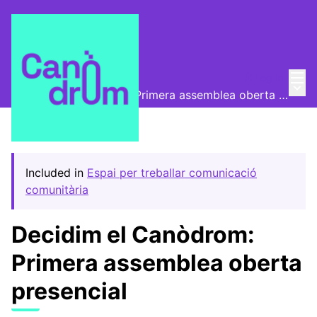
Mai
Log in
Convocatòries
/
Main
Decidim el Canòdrom: Primera assemblea oberta presencial
Included in
Espai per treballar comunicació
comunitària
Decidim el Canòdrom:
Primera assemblea oberta
presencial