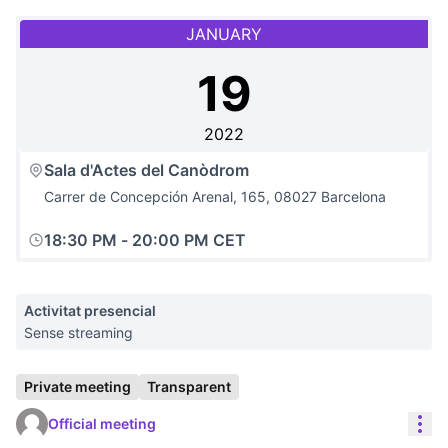
JANUARY
19
2022
Sala d'Actes del Canòdrom
Carrer de Concepción Arenal, 165, 08027 Barcelona
18:30 PM
-
20:00 PM CET
Activitat presencial
Sense streaming
Private meeting
Transparent
Res
Official meeting