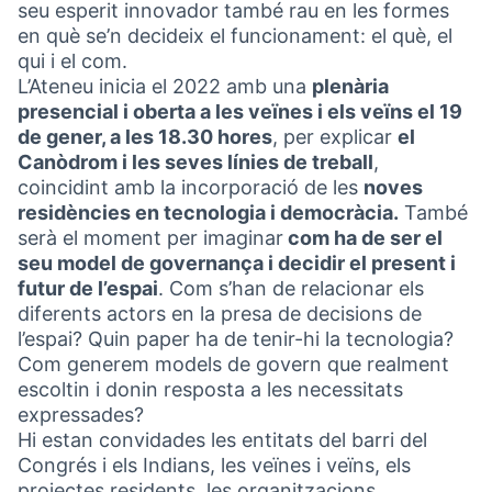
seu esperit innovador també rau en les formes
en què se’n decideix el funcionament: el què, el
qui i el com.
L’Ateneu inicia el 2022 amb una
plenària
presencial i oberta a les veïnes i els veïns el 19
de gener, a les 18.30 hores
, per explicar
el
Canòdrom i les seves línies de treball
,
coincidint amb la incorporació de les
noves
residències en tecnologia i democràcia.
També
serà el moment per imaginar
com ha de ser el
seu model de governança i decidir el present i
futur de l’espai
. Com s’han de relacionar els
diferents actors en la presa de decisions de
l’espai? Quin paper ha de tenir-hi la tecnologia?
Com generem models de govern que realment
escoltin i donin resposta a les necessitats
expressades?
Hi estan convidades les entitats del barri del
Congrés i els Indians, les veïnes i veïns, els
projectes residents, les organitzacions