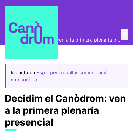
Menú
Entra
Convocatorias
/
Menú 
Decidim el Canòdrom: ven a la primera plenaria presencial
Incluido en
Espai per treballar comunicació
comunitària
Decidim el Canòdrom: ven
a la primera plenaria
presencial