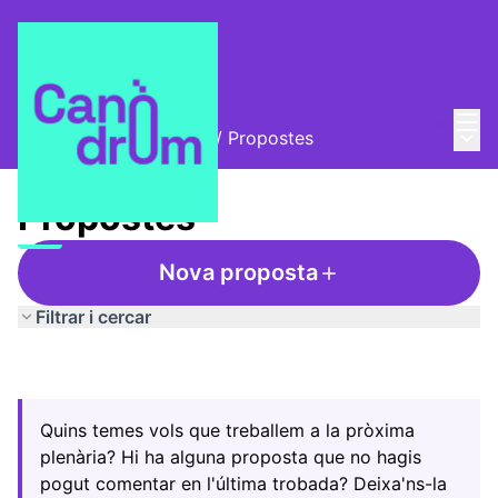
Menú
Entra
Menú 
Trobades i assemblees
/
Propostes
Propostes
Nova proposta
Filtrar i cercar
Quins temes vols que treballem a la pròxima
plenària? Hi ha alguna proposta que no hagis
pogut comentar en l'última trobada? Deixa'ns-la