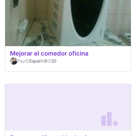
Mejorar el comedor oficina
Pau
Espai
9
20