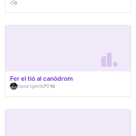
0
Fer el tió al canòdrom
David Igón
7
10