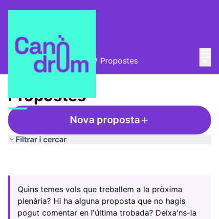
Menú
Entra
Menú 
Trobades i assemblees
/
Propostes
Propostes
Nova proposta
Filtrar i cercar
Quins temes vols que treballem a la pròxima
plenària? Hi ha alguna proposta que no hagis
pogut comentar en l'última trobada? Deixa'ns-la