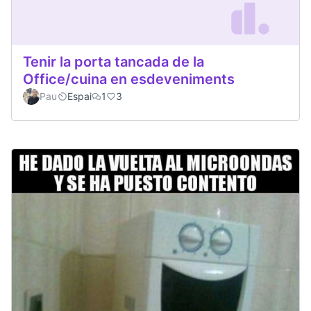
Tenir la porta tancada de la
Office/cuina en esdeveniments
Pau
Espai
1
3