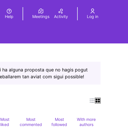
Help
Meetings
Activity
Log in
a
Elegir el idioma
Choose language
Hi ha alguna proposta que no hagis pogut
reballarem tan aviat com sigui possible!
Most
Most
Most
With more
liked
commented
followed
authors