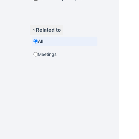
Related to
All
Meetings