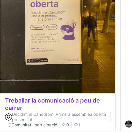
Treballar la comunicació a peu de
carrer
Decidim el Canòdrom: Primera assemblea oberta
presencial
Comunitat i participació
0
1