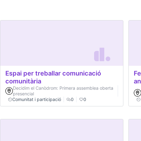
Espai per treballar comunicació
Fe
comunitària
an
Decidim el Canòdrom: Primera assemblea oberta
presencial
Comunitat i participació
0
0