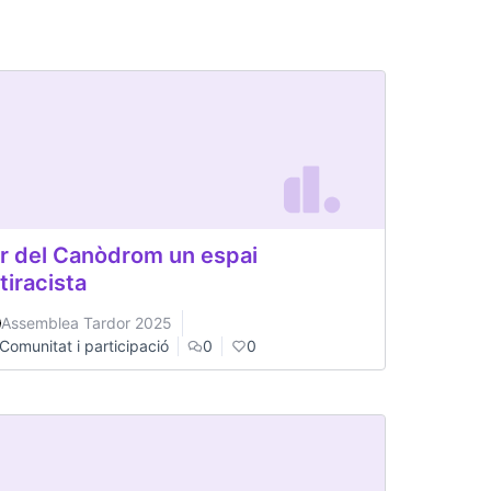
r del Canòdrom un espai
tiracista
Assemblea Tardor 2025
Comunitat i participació
0
0