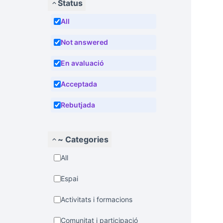
Status
All
Not answered
En avaluació
Acceptada
Rebutjada
~ Categories
All
Espai
Activitats i formacions
Comunitat i participació