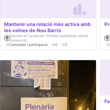
Mantenir una relació més activa amb
Pr
les veïnes de Nou Barris
Decidim el Canòdrom: Primera assemblea oberta
presencial
Comunitat i participació
0
2
Fe