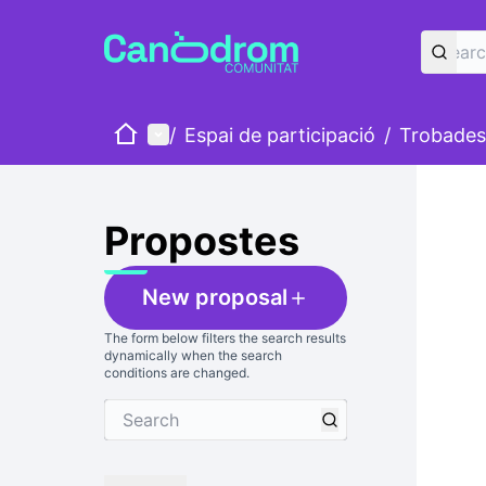
Home
Main menu
/
Espai de participació
/
Trobades
Propostes
New proposal
The form below filters the search results
dynamically when the search
conditions are changed.