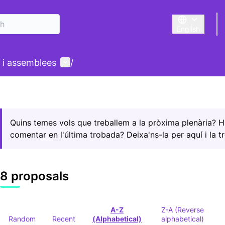
English
Triar la llengu
User menu
 i assemblees
/
Quins temes vols que treballem a la pròxima plenària? 
comentar en l'última trobada? Deixa'ns-la per aquí i la t
8 proposals
A-Z
Z-A (Reverse
Random
Recent
(Alphabetical)
alphabetical)