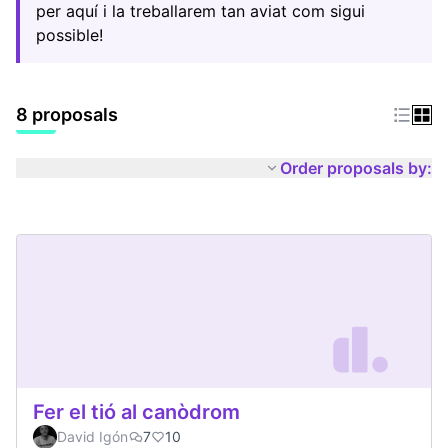
per aquí i la treballarem tan aviat com sigui
possible!
8 proposals
Order proposals by:
Fer el tió al canòdrom
David Igón
7
10