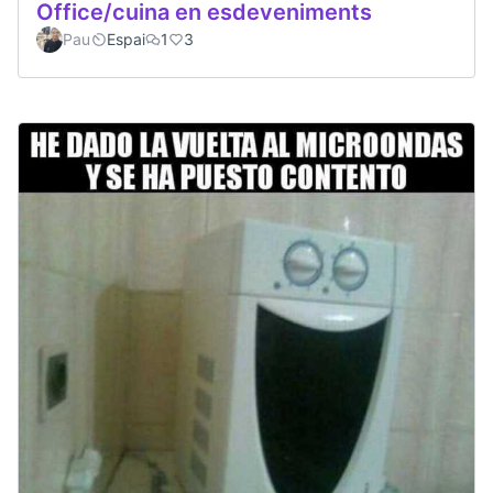
Office/cuina en esdeveniments
Pau
Espai
1
3