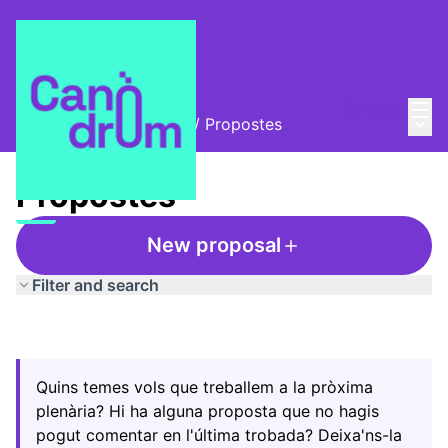
Mai
Log in
Main
Trobades i assemblees
/
Propostes
Propostes
New proposal
Filter and search
Quins temes vols que treballem a la pròxima
plenària? Hi ha alguna proposta que no hagis
pogut comentar en l'última trobada? Deixa'ns-la