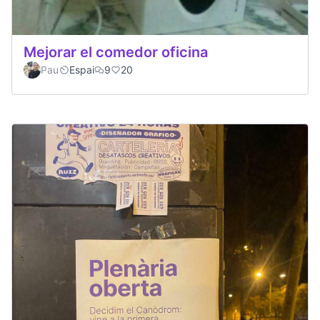
Mejorar el comedor oficina
Pau
Espai
9
20