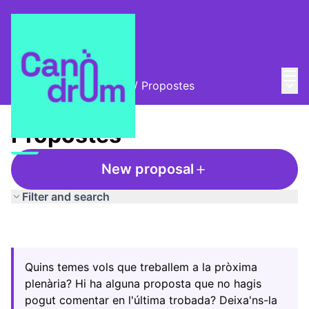
Mai
Log in
Main
Trobades i assemblees
/
Propostes
Propostes
New proposal
Filter and search
Quins temes vols que treballem a la pròxima
plenària? Hi ha alguna proposta que no hagis
pogut comentar en l'última trobada? Deixa'ns-la