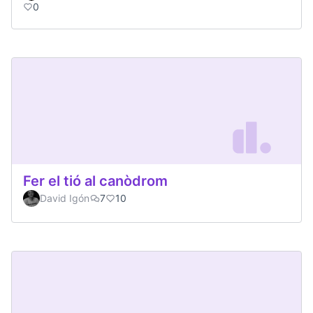
0
Fer el tió al canòdrom
David Igón
7
10