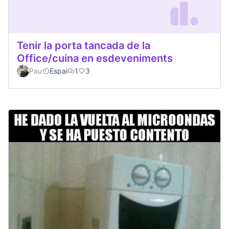
Tenir la porta tancada de la
Office/cuina en esdeveniments
Pau
Espai
1
3