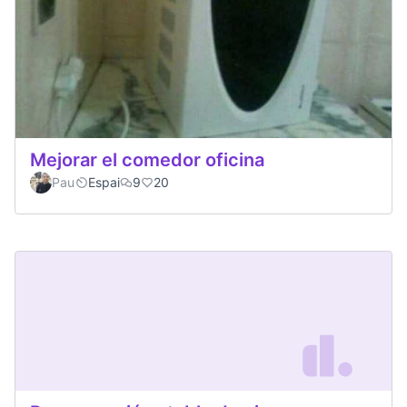
Mejorar el comedor oficina
Pau
Espai
9
20