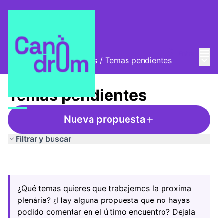
Menú
Entra
Menú 
Encuentros y asambleas
/
Temas pendientes
Temas pendientes
Nueva propuesta
Filtrar y buscar
¿Qué temas quieres que trabajemos la proxima
plenária? ¿Hay alguna propuesta que no hayas
podido comentar en el último encuentro? Dejala