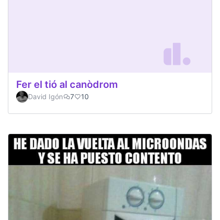
Fer el tió al canòdrom
David Igón
7
10