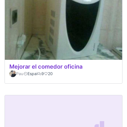
Mejorar el comedor oficina
Pau
Espai
9
20