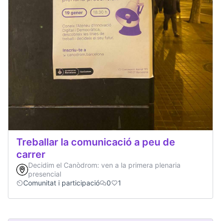
Treballar la comunicació a peu de
carrer
Decidim el Canòdrom: ven a la primera plenaria
presencial
Comunitat i participació
0
1