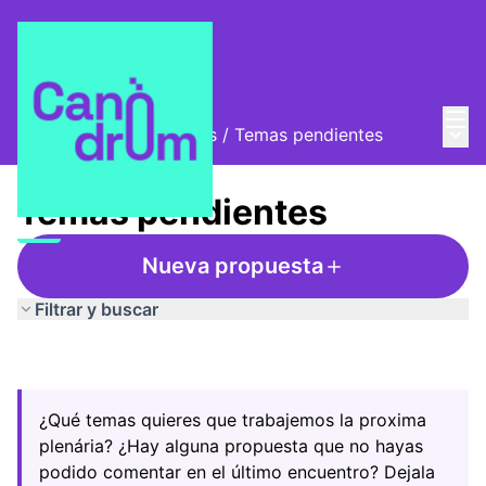
Menú
Entra
Menú 
Encuentros y asambleas
/
Temas pendientes
Temas pendientes
Nueva propuesta
Filtrar y buscar
¿Qué temas quieres que trabajemos la proxima
plenária? ¿Hay alguna propuesta que no hayas
podido comentar en el último encuentro? Dejala