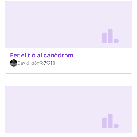
Fer el tió al canòdrom
David Igón
7
10