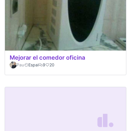
Mejorar el comedor oficina
Pau
Espai
9
20