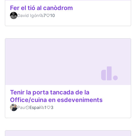
Fer el tió al canòdrom
David Igón
7
10
Tenir la porta tancada de la
Office/cuina en esdeveniments
Pau
Espai
1
3