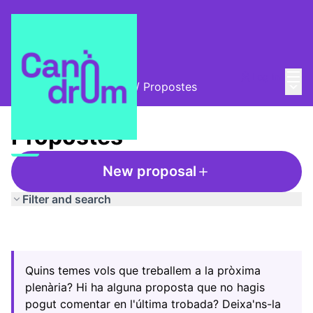
Mai
Log in
Main
Trobades i assemblees
/
Propostes
Propostes
New proposal
Filter and search
Quins temes vols que treballem a la pròxima
plenària? Hi ha alguna proposta que no hagis
pogut comentar en l'última trobada? Deixa'ns-la