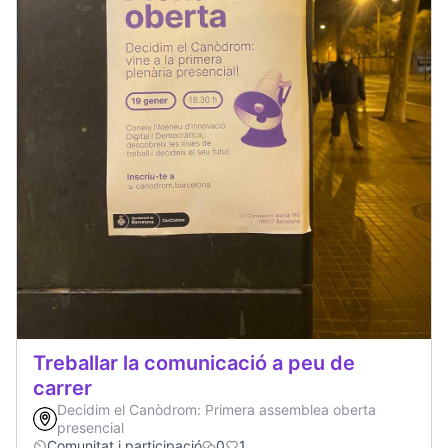
Treballar la comunicació a peu de
carrer
Decidim el Canòdrom: Primera assemblea oberta
presencial
Comunitat i participació
0
1