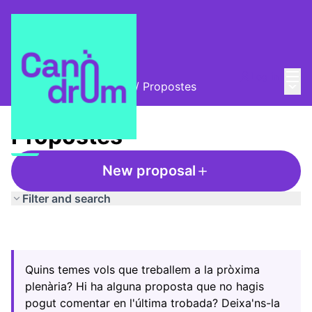
Mai
Log in
Main
Trobades i assemblees
/
Propostes
Propostes
New proposal
Filter and search
Quins temes vols que treballem a la pròxima
plenària? Hi ha alguna proposta que no hagis
pogut comentar en l'última trobada? Deixa'ns-la