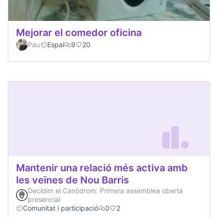
Mejorar el comedor oficina
Pau
Espai
9
20
Mantenir una relació més activa amb
les veïnes de Nou Barris
Decidim el Canòdrom: Primera assemblea oberta
presencial
Comunitat i participació
0
2