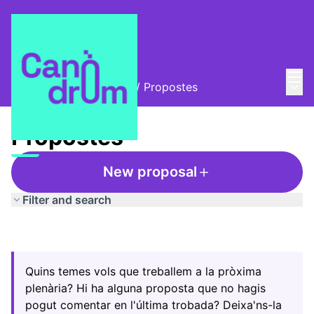
Mai
Log in
Main
Trobades i assemblees
/
Propostes
Propostes
New proposal
Filter and search
Quins temes vols que treballem a la pròxima
plenària? Hi ha alguna proposta que no hagis
pogut comentar en l'última trobada? Deixa'ns-la