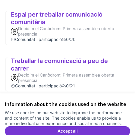
Espai per treballar comunicació
comunitària
Decidim el Canòdrom: Primera assemblea oberta
presencial
Comunitat i participació
0
0
Treballar la comunicació a peu de
carrer
Decidim el Canòdrom: Primera assemblea oberta
presencial
Comunitat i participació
0
1
Information about the cookies used on the website
Terms of Service
We use cookies on our website to improve the performance
Cookie settings
and content of the site. The cookies enable us to provide a
Comunitat Canòdrom at Facebook
(External link)
Comunitat Canòdrom at Instagram
(External link)
Comunitat Canòdrom at YouTube
(External link)
English
more individual user experience and social media channels.
Triar la llengua
Elegir el idioma
Choose language
Accept all