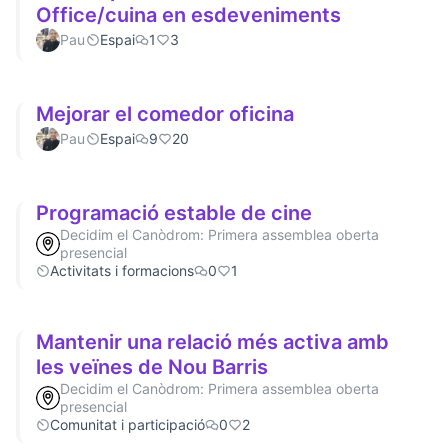
Office/cuina en esdeveniments
Pau
Espai
1
3
Mejorar el comedor oficina
Pau
Espai
9
20
Programació estable de cine
Decidim el Canòdrom: Primera assemblea oberta
presencial
Activitats i formacions
0
1
Mantenir una relació més activa amb
les veïnes de Nou Barris
Decidim el Canòdrom: Primera assemblea oberta
presencial
Comunitat i participació
0
2