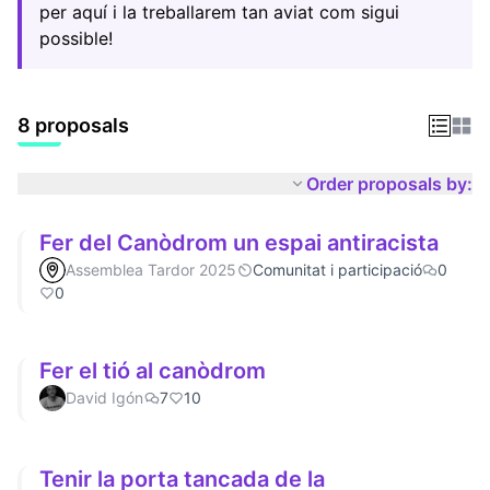
per aquí i la treballarem tan aviat com sigui
possible!
8 proposals
Order proposals by:
Fer del Canòdrom un espai antiracista
Assemblea Tardor 2025
Comunitat i participació
0
0
Fer el tió al canòdrom
David Igón
7
10
Tenir la porta tancada de la