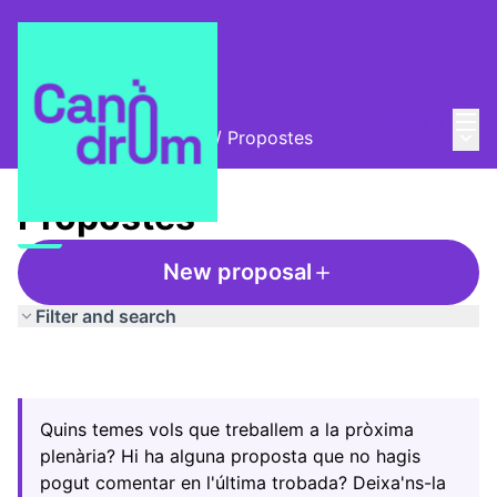
Mai
Log in
Main
Trobades i assemblees
/
Propostes
Propostes
New proposal
Filter and search
Quins temes vols que treballem a la pròxima
plenària? Hi ha alguna proposta que no hagis
pogut comentar en l'última trobada? Deixa'ns-la