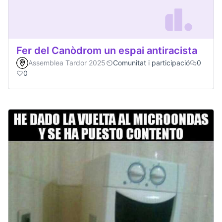
Fer del Canòdrom un espai antiracista
Assemblea Tardor 2025
Comunitat i participació
0
0