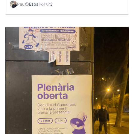
Pau
Espai
1
3