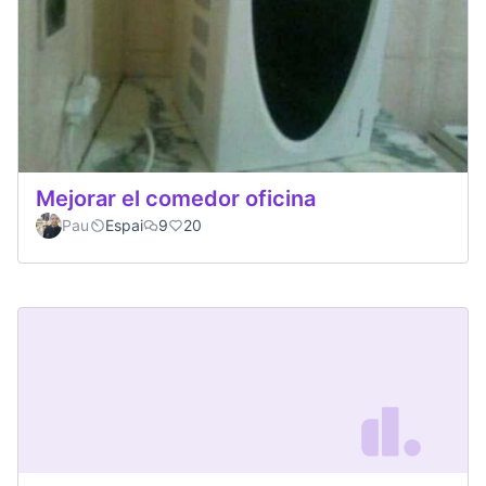
Mejorar el comedor oficina
Pau
Espai
9
20