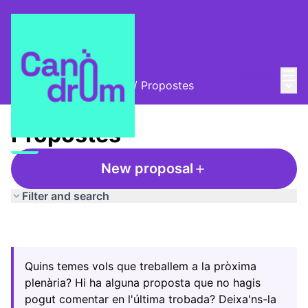
Mai
Log in
Main
Trobades i assemblees
/
Propostes
Propostes
New proposal
Filter and search
Quins temes vols que treballem a la pròxima
plenària? Hi ha alguna proposta que no hagis
pogut comentar en l'última trobada? Deixa'ns-la