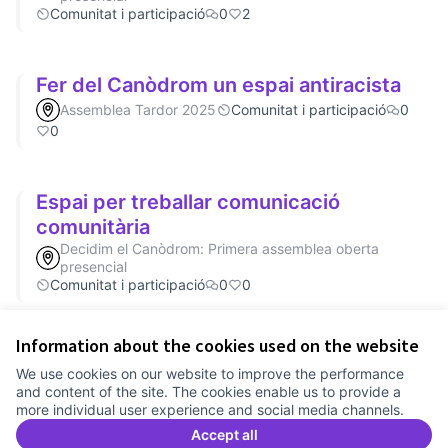
Comunitat i participació
0
2
Fer del Canòdrom un espai antiracista
Assemblea Tardor 2025
Comunitat i participació
0
0
Espai per treballar comunicació
comunitària
Decidim el Canòdrom: Primera assemblea oberta
presencial
Comunitat i participació
0
0
Information about the cookies used on the website
Terms of Service
We use cookies on our website to improve the performance
Cookie settings
and content of the site. The cookies enable us to provide a
Comunitat Canòdrom at Facebook
(External link)
Comunitat Canòdrom at Instagram
(External link)
Comunitat Canòdrom at YouTube
(External link)
English
more individual user experience and social media channels.
Triar la llengua
Elegir el idioma
Choose language
Accept all