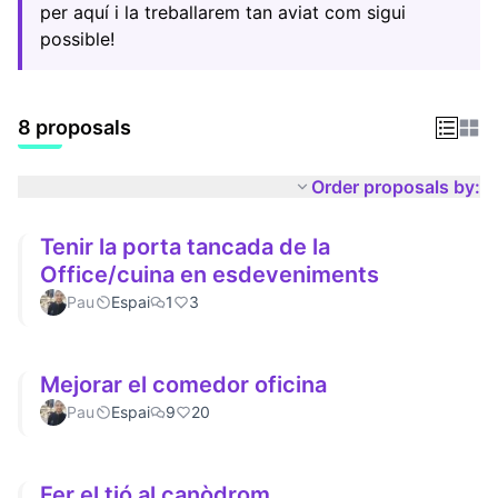
per aquí i la treballarem tan aviat com sigui
possible!
8 proposals
Order proposals by:
Tenir la porta tancada de la
Office/cuina en esdeveniments
Pau
Espai
1
3
Mejorar el comedor oficina
Pau
Espai
9
20
Fer el tió al canòdrom