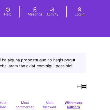
Help
Meetings
Activity
Log in
a
Elegir el idioma
Choose language
Hi ha alguna proposta que no hagis pogut
reballarem tan aviat com sigui possible!
Most
Most
Most
With more
liked
commented
followed
authors