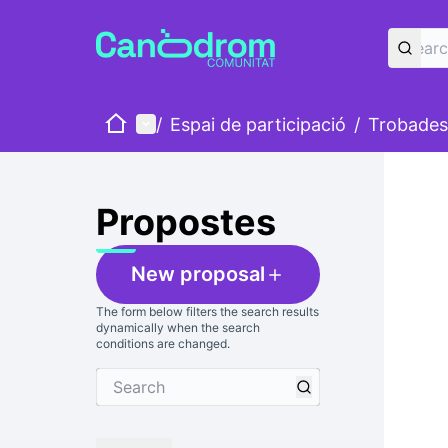
Home
Main menu
/
Espai de participació
/
Trobades
Propostes
New proposal
The form below filters the search results
dynamically when the search
conditions are changed.