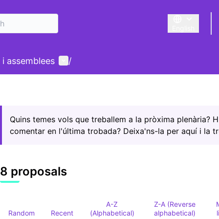
English
Triar la llengu
User menu
 i assemblees
/
Quins temes vols que treballem a la pròxima plenària? 
comentar en l'última trobada? Deixa'ns-la per aquí i la t
8 proposals
A-Z
Z-A (Reverse
Random
Recent
(Alphabetical)
alphabetical)