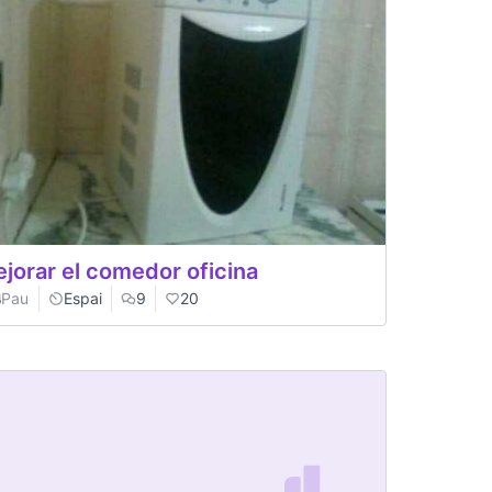
jorar el comedor oficina
Pau
Espai
9
20