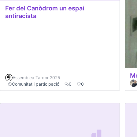
Fer del Canòdrom un espai
antiracista
Me
Assemblea Tardor 2025
Comunitat i participació
0
0