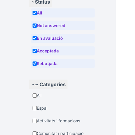
Status
All
Not answered
En avaluació
Acceptada
Rebutjada
~ Categories
All
Espai
Activitats i formacions
Comunitat i participació