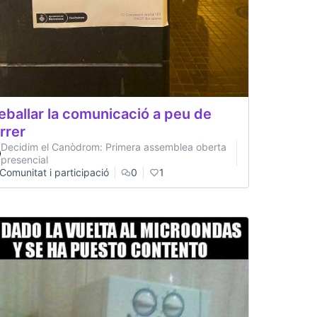
eballar la comunicació a peu de
rrer
Decidim el Canòdrom: Primera assemblea oberta
presencial
Comunitat i participació
0
1