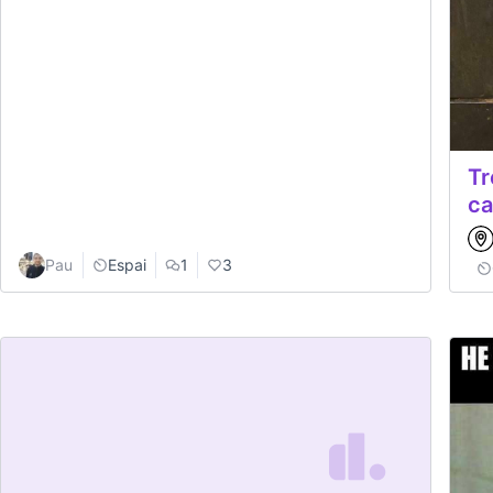
Tr
ca
Pau
Espai
1
3