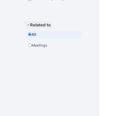
Related to
All
Meetings