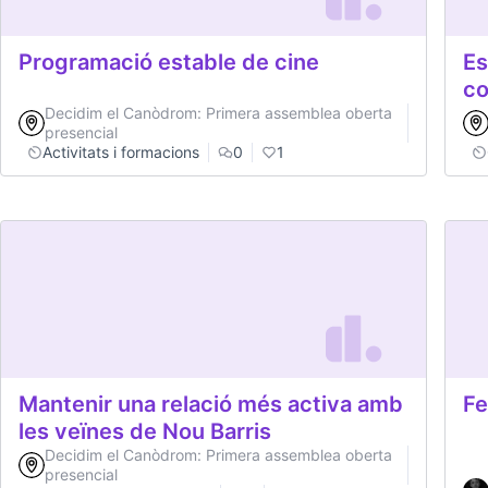
Programació estable de cine
Es
co
Decidim el Canòdrom: Primera assemblea oberta
presencial
Activitats i formacions
0
1
Mantenir una relació més activa amb
Fe
les veïnes de Nou Barris
Decidim el Canòdrom: Primera assemblea oberta
presencial