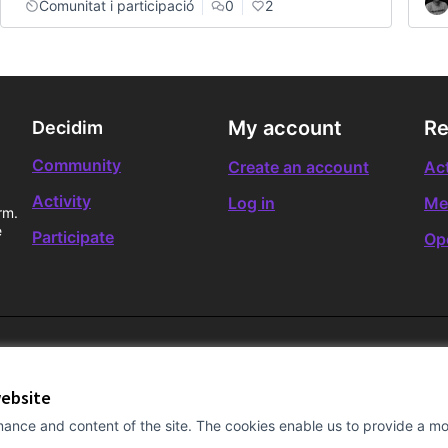
Comunitat i participació
0
2
My account
Re
Decidim
Community
Create an account
Act
Activity
Log in
Me
rm.
e
Participate
Op
website
ance and content of the site. The cookies enable us to provide a mor