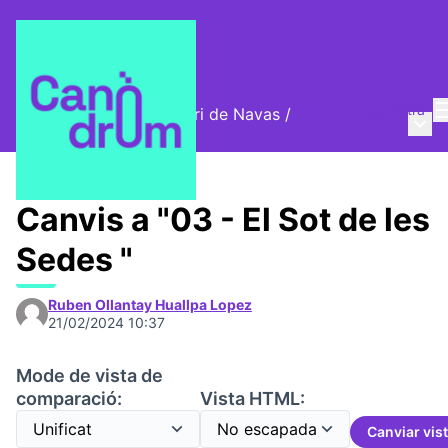
Entra
Cromos digitals del barri de Navas
/
Menú 
🦊 Cromos digitals
Canvis a "03 - El Sot de les
Sedes "
Ruben Ollantay Huallpa Lopez
21/02/2024 10:37
Mode de vista de
comparació:
Vista HTML:
Canviar vis