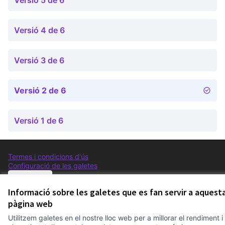
Versió 5 de 6
Versió 4 de 6
Versió 3 de 6
Versió 2 de 6
Versió 1 de 6
Termes i condicions d'ús
Configuració de les galetes
Comunitat Canòdrom a Facebook
(Link externo)
Comunitat Canòdrom a Instagram
(Link externo)
Comunitat Canòdrom a YouTube
(Link externo)
Català
Triar la llengua
Elegir el idioma
Choose language
Informació sobre les galetes que es fan servir a aquest
pàgina web
Utilitzem galetes en el nostre lloc web per a millorar el rendiment i