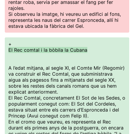
rentar roba, servia per amassar el fang per fer
rajoles.
Si observeu la imatge, hi veureu un edifici al fons,
representa les naus del carrer Espronceda, allí hi
estava ubicada la fàbrica del Gel.
+
El Rec comtal i la bòbila la Cubana
A l’edat mitjana, al segle XI, el Comte Mir (Regomir)
va construir el Rec Comtal, que subministrava
aigua als pagesos fins a mitjanats del segle XX,
sobre les restes dels canals romans que us hem
explicat anteriorment.
El Rec Comtal, concretament El Sot de les Sedes, o
popularment conegut com: El Sot del Cordeles,
estava situat entre els carrers d’Espronceda i del
Princep (Avui conegut com Felip II).
En el cromo que veureu, es representa el Rec
durant els primes anys de la postguerra, on encara
es veien els restes del forns de l’antiga bòbila, “La