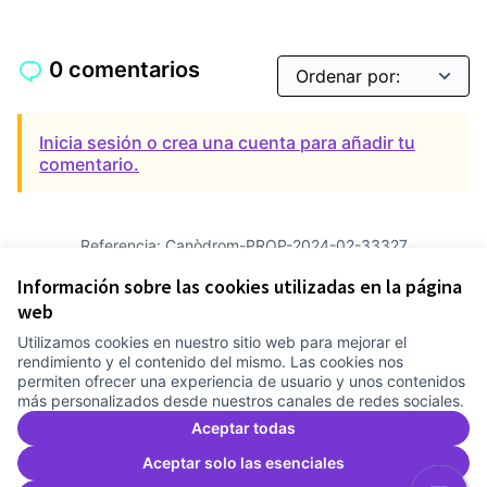
0 comentarios
Inicia sesión o crea una cuenta para añadir tu
comentario.
Referencia: Canòdrom-PROP-2024-02-33327
Versión 4
(de 4)
ver otras versiones
Información sobre las cookies utilizadas en la página
Verificar huella digital
web
Utilizamos cookies en nuestro sitio web para mejorar el
Términos y condiciones de uso
rendimiento y el contenido del mismo. Las cookies nos
Configuración de cookies
permiten ofrecer una experiencia de usuario y unos contenidos
Comunitat Canòdrom en Facebook
(Link extern)
Comunitat Canòdrom en Instagram
(Link extern)
Comunitat Canòdrom en YouTube
(Link extern)
Castellano
más personalizados desde nuestros canales de redes sociales.
Triar la llengua
Elegir el idioma
Choose language
Aceptar todas
Aceptar solo las esenciales