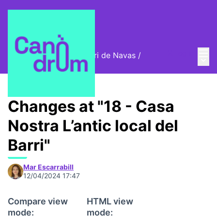
Mai
Log in
Cromos digitals del barri de Navas
/
Main
🦊 Digital stamps
Changes at "18 - Casa
Nostra L’antic local del
Barri"
Mar Escarrabill
12/04/2024 17:47
Compare view
HTML view
mode:
mode: