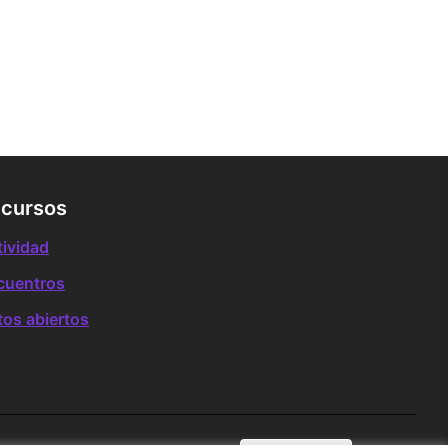
cursos
tividad
cuentros
tos abiertos