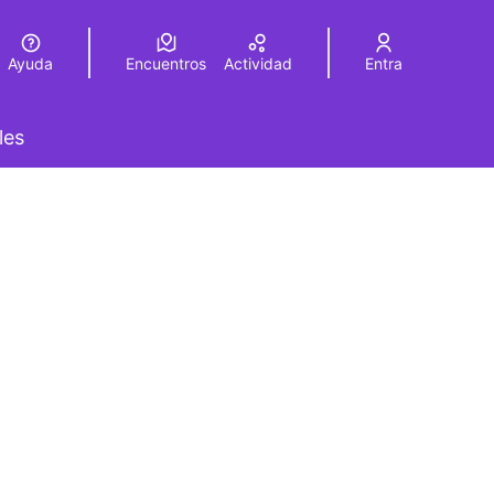
Ayuda
Encuentros
Actividad
Entra
legir el idioma
Choose language
les