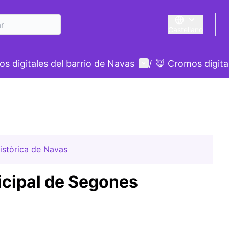
Castellano
Triar la llengua
E
Menú de usuario
s digitales del barrio de Navas
/
🦊 Cromos digita
stòrica de Navas
icipal de Segones