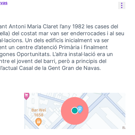
avas
Cont
ant Antoni Maria Claret l’any 1982 les cases del
lla) del costat mar van ser enderrocades i al seu
l·lacions. Un dels edificis inicialment va ser
nt un centre d’atenció Primària i finalment
gones Oportunitats. L’altra instal·lació era un
e el jovent del barri, però a principis del
 l’actual Casal de la Gent Gran de Navas.
(Link extern)