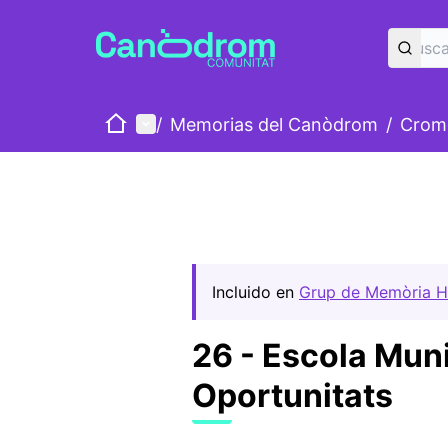
Inicio
Menú principal
/
Memorias del Canòdrom
/
Cromo
Incluido en
Grup de Memòria Hi
26 - Escola Mun
Oportunitats