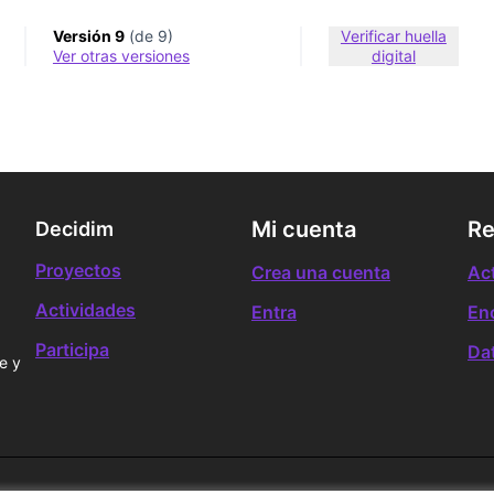
Versión 9
(de 9)
Verificar huella
ver otras versiones
digital
Mi cuenta
Re
Decidim
Proyectos
Crea una cuenta
Ac
Actividades
Entra
En
Participa
Da
e y