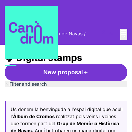
Mai
Log in
Cromos digitals del barri de Navas
/
Main
🦊 Digital stamps
🦊 Digital stamps
New proposal
Filter and search
Skip map
Leaflet
|
©
HERE maps
The following element is a map which presents the items
+
Us donem la benvinguda a l'espai digital que acull
−
l'
Àlbum de Cromos
realitzat pels veïns i veïnes
que formen part del
Grup de Memòria Històrica
de Navas.
Aquí hi trobareu un mapa digital que