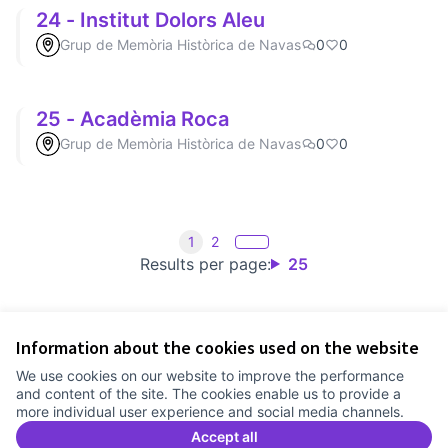
24 - Institut Dolors Aleu
Grup de Memòria Històrica de Navas
0
0
25 - Acadèmia Roca
Grup de Memòria Històrica de Navas
0
0
1
2
Results per page:
25
Information about the cookies used on the website
Terms of Service
We use cookies on our website to improve the performance
Cookie settings
and content of the site. The cookies enable us to provide a
Comunitat Canòdrom at Facebook
(External link)
Comunitat Canòdrom at Instagram
(External link)
Comunitat Canòdrom at YouTube
(External link)
English
more individual user experience and social media channels.
Triar la llengua
Elegir el idioma
Choose language
Accept all