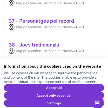
Grup de Memòria Històrica de Navas
0
0
37 - Personatges pel record
Grup de Memòria Històrica de Navas
0
0
38 - Jocs tradicionals
Grup de Memòria Històrica de Navas
0
0
Information about the cookies used on the website
Terms of Service
We use cookies on our website to improve the performance
Cookie settings
and content of the site. The cookies enable us to provide a
Comunitat Canòdrom at Facebook
(External link)
Comunitat Canòdrom at Instagram
(External link)
Comunitat Canòdrom at YouTube
(External link)
English
more individual user experience and social media channels.
Triar la llengua
Elegir el idioma
Choose language
Accept all
Accept only essential
Settings
C
(E
(External link)
Website made with
free software
.