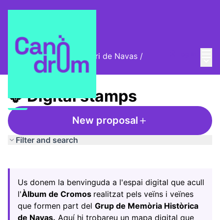
Mai
Log in
Cromos digitals del barri de Navas
/
Main
🦊 Digital stamps
🦊 Digital stamps
New proposal
Filter and search
Skip map
Leaflet
|
©
HERE maps
The following element is a map which presents the items
+
Us donem la benvinguda a l'espai digital que acull
−
l'
Àlbum de Cromos
realitzat pels veïns i veïnes
que formen part del
Grup de Memòria Històrica
de Navas.
Aquí hi trobareu un mapa digital que