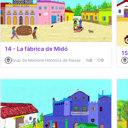
14 - La fàbrica de Midó
15
Grup de Memòria Històrica de Navas
0
0