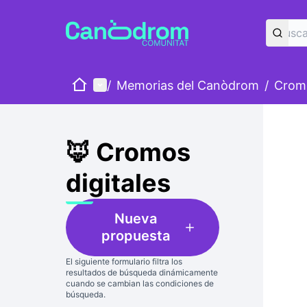
Inicio
Menú principal
/
Memorias del Canòdrom
/
Cromo
Salta
El sigui
+
−
🦊 Cromos
digitales
Nueva
propuesta
El siguiente formulario filtra los
resultados de búsqueda dinámicamente
cuando se cambian las condiciones de
búsqueda.