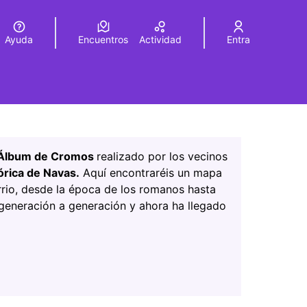
Ayuda
Encuentros
Actividad
Entra
legir el idioma
Choose language
Leaflet
|
©
HERE maps
sta página como puntos en el mapa. El elemento se puede u
Álbum de Cromos
realizado por los vecinos
rica de Navas.
Aquí encontraréis un mapa
arrio, desde la época de los romanos hasta
 generación a generación y ahora ha llegado