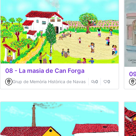
08 - La masia de Can Forga
09
Grup de Memòria Històrica de Navas
0
0