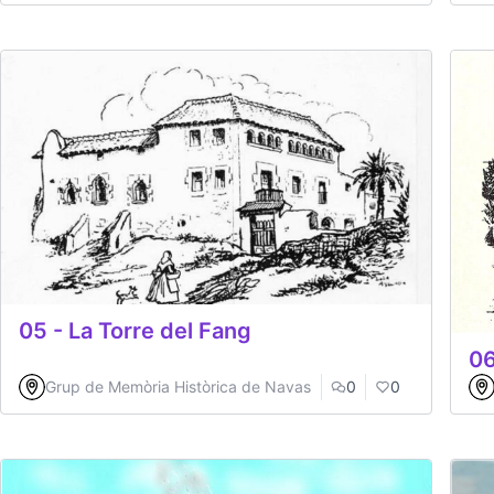
05 - La Torre del Fang
06
Grup de Memòria Històrica de Navas
0
0