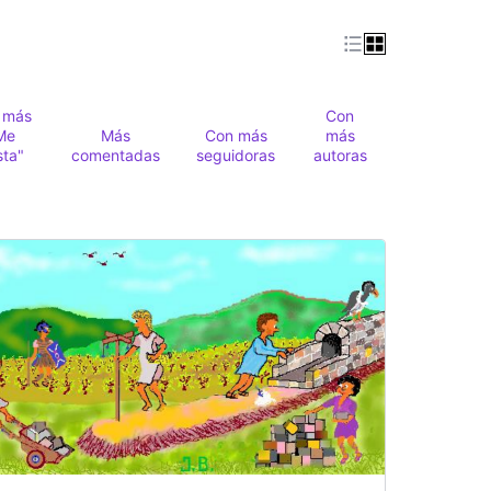
 más
Con
Me
Más
Con más
más
sta"
comentadas
seguidoras
autoras