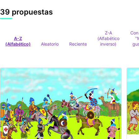
39 propuestas
Z-A
Con
A-Z
(Alfabético
"
(Alfabético)
Aleatorio
Reciente
inverso)
gu