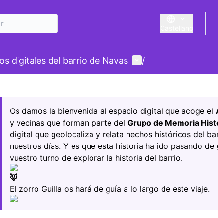
Castellano
Triar la llengua
E
Menú de usuario
s digitales del barrio de Navas
/
r el mapa
ente elemento es un mapa que presenta los componentes de e
Os damos la bienvenida al espacio digital que acoge el
y vecinas que forman parte del
Grupo de Memoria Histó
digital que geolocaliza y relata hechos históricos del b
nuestros días. Y es que esta historia ha ido pasando de
vuestro turno de explorar la historia del barrio.
El zorro Guilla os hará de guía a lo largo de este viaje.