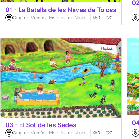
02
01 - La Batalla de les Navas de Tolosa
Grup de Memòria Històrica de Navas
0
0
04
03 - El Sot de les Sedes
Grup de Memòria Històrica de Navas
0
0