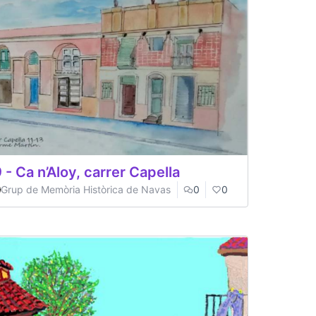
 - Ca n’Aloy, carrer Capella
Grup de Memòria Històrica de Navas
0
0