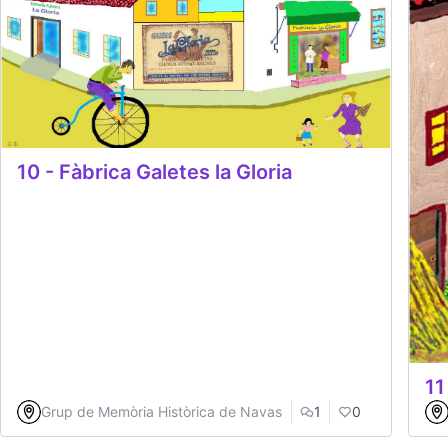
10 - Fàbrica Galetes la Gloria
11
Grup de Memòria Històrica de Navas
1
0