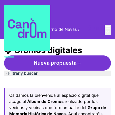
Menú
Entra
Cromos digitales del barrio de Navas
/
Menú 
🦊 Cromos digitales
🦊 Cromos digitales
Nueva propuesta
Filtrar y buscar
Saltar el mapa
Leaflet
|
©
HERE maps
El siguiente elemento es un mapa que presenta los compo
+
Os damos la bienvenida al espacio digital que
−
acoge el
Álbum de Cromos
realizado por los
vecinos y vecinas que forman parte del
Grupo de
Memoria Histórica de Navas.
Aquí encontraréis