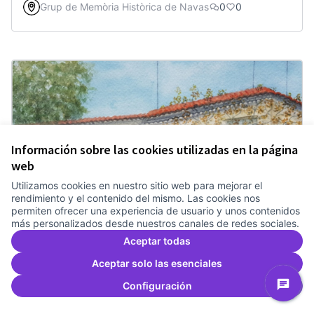
Grup de Memòria Històrica de Navas
0
0
Información sobre las cookies utilizadas en la página
web
Utilizamos cookies en nuestro sitio web para mejorar el
rendimiento y el contenido del mismo. Las cookies nos
permiten ofrecer una experiencia de usuario y unos contenidos
más personalizados desde nuestros canales de redes sociales.
Aceptar todas
Aceptar solo las esenciales
27 - Urbanització Meridiana
Configuración
Grup de Memòria Històrica de Navas
0
0