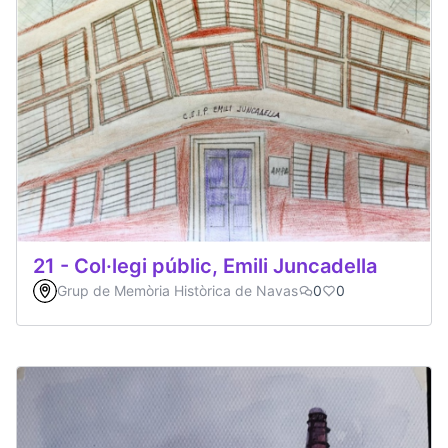
21 - Col·legi públic, Emili Juncadella
Grup de Memòria Històrica de Navas
0
0