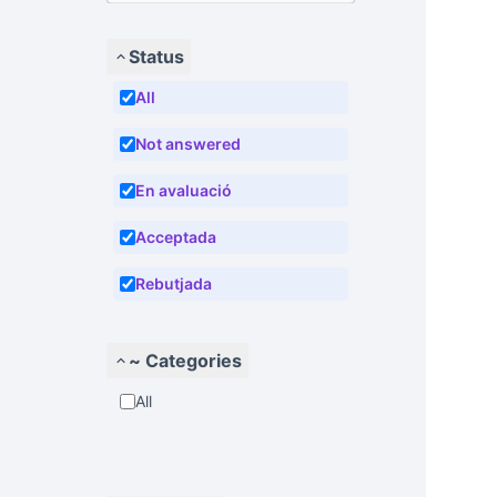
Status
All
Not answered
En avaluació
Acceptada
Rebutjada
~ Categories
All