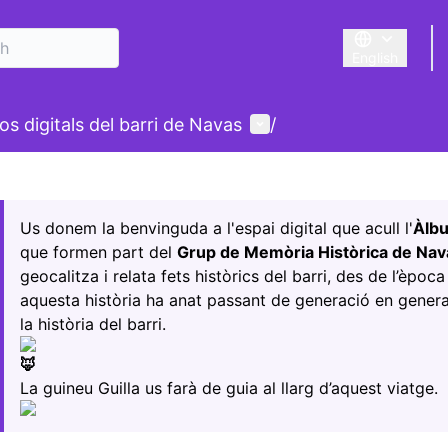
English
Triar la llengu
User menu
s digitals del barri de Navas
/
 map
owing element is a map which presents the items on this p
Us donem la benvinguda a l'espai digital que acull l'
Àlb
que formen part del
Grup de Memòria Històrica de Nav
geocalitza i relata fets històrics del barri, des de l’èpoc
aquesta història ha anat passant de generació en generac
la història del barri.
La guineu Guilla us farà de guia al llarg d’aquest viatge.