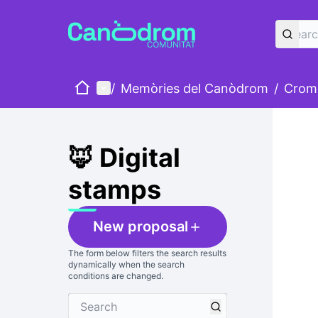
Home
Main menu
/
Memòries del Canòdrom
/
Cromo
Skip
The foll
+
−
🦊 Digital
stamps
New proposal
The form below filters the search results
dynamically when the search
conditions are changed.