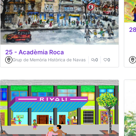
28
25 - Acadèmia Roca
Grup de Memòria Històrica de Navas
0
0