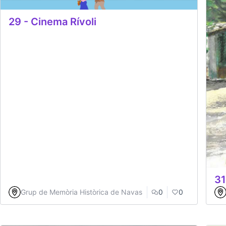
29 - Cinema Rívoli
31
Grup de Memòria Històrica de Navas
0
0