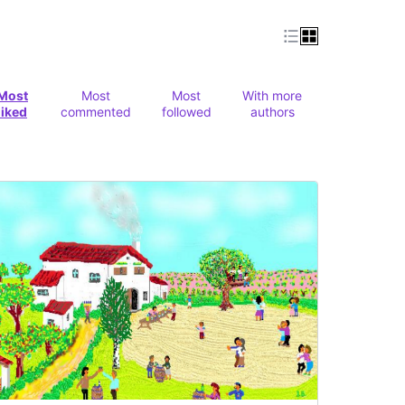
Most
Most
Most
With more
liked
commented
followed
authors