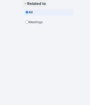
Related to
All
Meetings