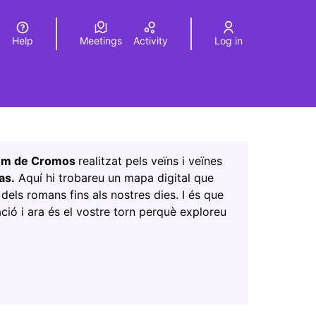
Help
Meetings
Activity
Log in
a
Elegir el idioma
Choose language
Leaflet
|
©
HERE maps
age as map points. The element can be used with a screen r
um de Cromos
realitzat pels veïns i veïnes
as.
Aquí hi trobareu un mapa digital que
a dels romans fins als nostres dies. I és que
ió i ara és el vostre torn perquè exploreu