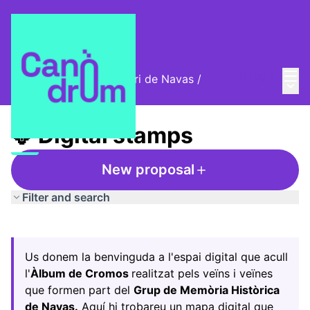
Mai
Log in
Cromos digitals del barri de Navas
/
Main
🦊 Digital stamps
🦊 Digital stamps
New proposal
Filter and search
Skip map
Leaflet
|
©
HERE maps
The following element is a map which presents the items
+
Us donem la benvinguda a l'espai digital que acull
−
l'
Àlbum de Cromos
realitzat pels veïns i veïnes
que formen part del
Grup de Memòria Històrica
de Navas.
Aquí hi trobareu un mapa digital que