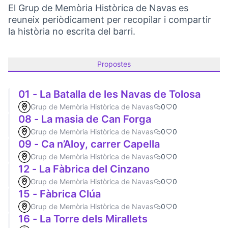
El Grup de Memòria Històrica de Navas es
reuneix periòdicament per recopilar i compartir
la història no escrita del barri.
Propostes
01 - La Batalla de les Navas de Tolosa
Grup de Memòria Històrica de Navas
0
0
08 - La masia de Can Forga
Grup de Memòria Històrica de Navas
0
0
09 - Ca n’Aloy, carrer Capella
Grup de Memòria Històrica de Navas
0
0
12 - La Fàbrica del Cinzano
Grup de Memòria Històrica de Navas
0
0
15 - Fàbrica Clúa
Grup de Memòria Històrica de Navas
0
0
16 - La Torre dels Mirallets