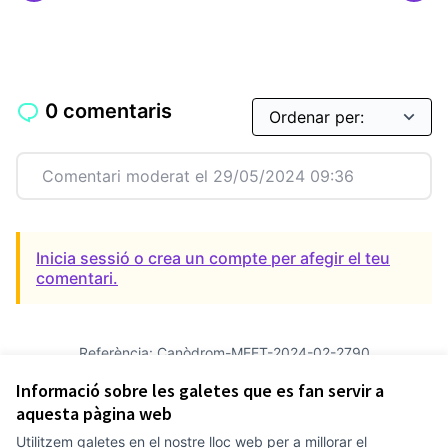
0 comentaris
Comentari moderat el 29/05/2024 09:36
Inicia sessió o crea un compte per afegir el teu
comentari.
Referència: Canòdrom-MEET-2024-02-2790
Versió 3
(de 3)
veure altres versions
Informació sobre les galetes que es fan servir a
Afegir al calendari
aquesta pàgina web
Utilitzem galetes en el nostre lloc web per a millorar el
Termes i condicions d'ús