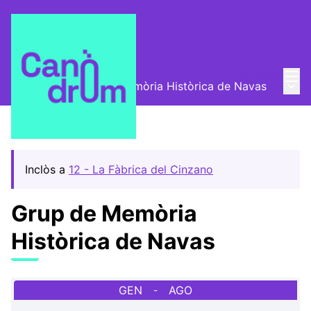
Menú
Entra
Menú 
Trobades
/
Grup de Memòria Històrica de Navas
Inclòs a
12 - La Fàbrica del Cinzano
Grup de Memòria
Històrica de Navas
GEN
AGO
-