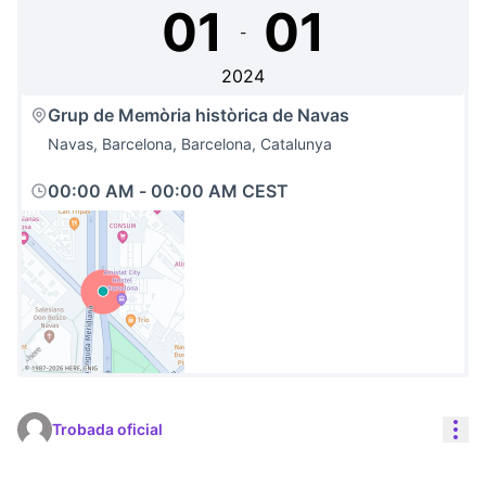
01
01
-
2024
Grup de Memòria històrica de Navas
Navas, Barcelona, Barcelona, Catalunya
00:00 AM
-
00:00 AM CEST
(Link externo)
Con
Trobada oficial