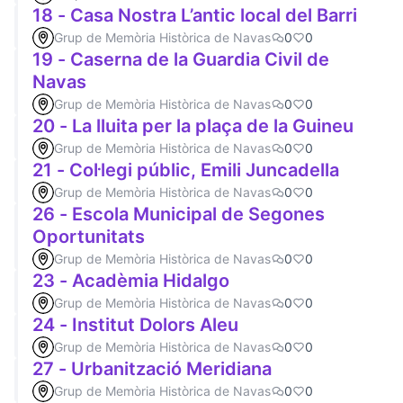
18 - Casa Nostra L’antic local del Barri
Grup de Memòria Històrica de Navas
0
0
19 - Caserna de la Guardia Civil de
Navas
Grup de Memòria Històrica de Navas
0
0
20 - La lluita per la plaça de la Guineu
Grup de Memòria Històrica de Navas
0
0
21 - Col·legi públic, Emili Juncadella
Grup de Memòria Històrica de Navas
0
0
26 - Escola Municipal de Segones
Oportunitats
Grup de Memòria Històrica de Navas
0
0
23 - Acadèmia Hidalgo
Grup de Memòria Històrica de Navas
0
0
24 - Institut Dolors Aleu
Grup de Memòria Històrica de Navas
0
0
27 - Urbanització Meridiana
Grup de Memòria Històrica de Navas
0
0