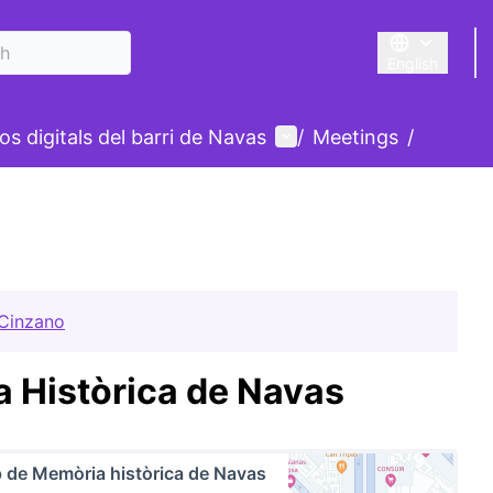
English
Triar la llengu
User menu
s digitals del barri de Navas
/
Meetings
/
 Cinzano
 Històrica de Navas
 de Memòria històrica de Navas