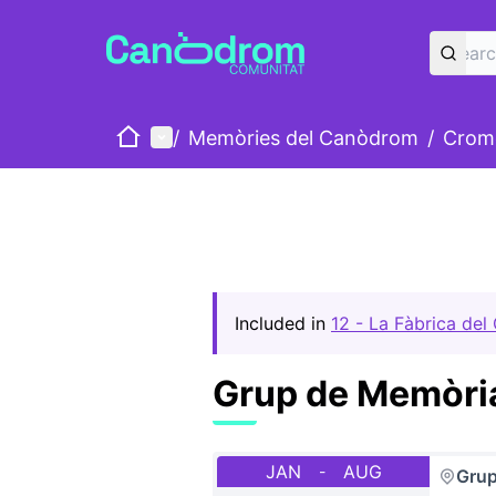
Home
Main menu
/
Memòries del Canòdrom
/
Cromo
Included in
12 - La Fàbrica del
Grup de Memòria
JAN
AUG
-
Grup