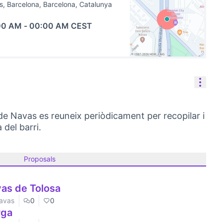
, Barcelona, Barcelona, Catalunya
00 AM
-
00:00 AM CEST
(External link)
Reso
de Navas es reuneix periòdicament per recopilar i
 del barri.
Proposals
vas de Tolosa
Navas
0
0
rga