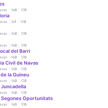
es
Navas
0
0
loria
Navas
1
0
Navas
0
0
Navas
0
0
ocal del Barri
Navas
0
0
ia Civil de Navas
Navas
0
0
a de la Guineu
Navas
0
0
i Juncadella
Navas
0
0
e Segones Oportunitats
Navas
0
0