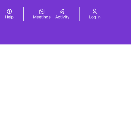
Help
Meetings
Activity
Log in
a
Elegir el idioma
Choose language