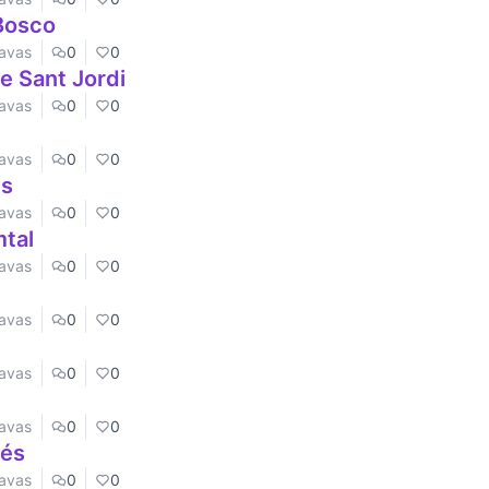
 Bosco
Navas
0
0
e Sant Jordi
Navas
0
0
Navas
0
0
ns
Navas
0
0
mtal
Navas
0
0
Navas
0
0
Navas
0
0
Navas
0
0
lés
Navas
0
0