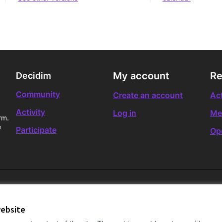
My account
Re
Decidim
Community
Create an account
Act
Activity
Log in
Me
rm.
e
Participate
Op
website