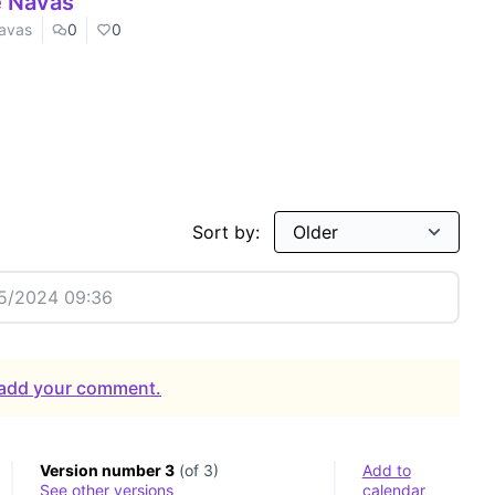
e Navas
Navas
0
0
Sort by:
5/2024 09:36
o add your comment.
Version number 3
(of 3)
Add to
see other versions
calendar