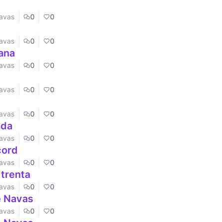
Navas
0
0
Navas
0
0
iana
Navas
0
0
Navas
0
0
Navas
0
0
ada
Navas
0
0
cord
Navas
0
0
 trenta
Navas
0
0
e Navas
Navas
0
0