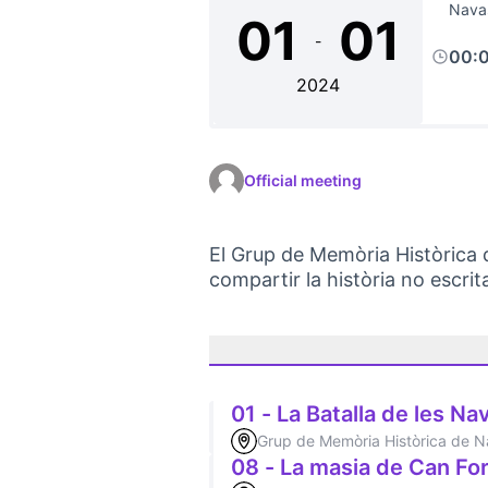
Navas
01
01
-
00:
2024
Official meeting
El Grup de Memòria Històrica 
compartir la història no escrita
01 - La Batalla de les Na
Grup de Memòria Històrica de 
08 - La masia de Can Fo