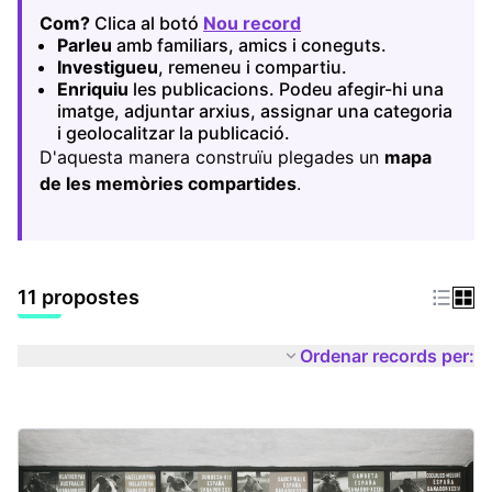
Com?
Clica al botó
Nou record
(Obrir en una pestany
Parleu
amb familiars, amics i coneguts.
Investigueu
, remeneu i compartiu.
Enriquiu
les publicacions. Podeu afegir-hi una
imatge, adjuntar arxius, assignar una categoria
i geolocalitzar la publicació.
D'aquesta manera construïu plegades un
mapa
de les memòries compartides
.
11 propostes
Ordenar records per: