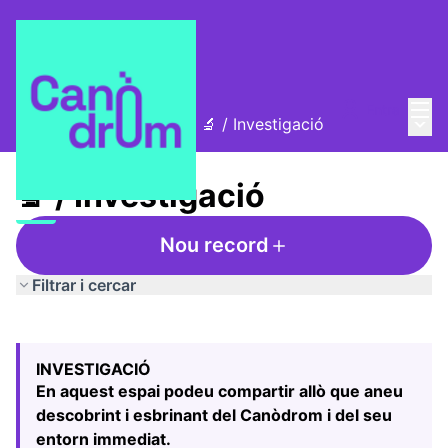
Menú
Entra
Menú 
L'Alzina i el Canòdrom
/
🔬 / Investigació
🔬 / Investigació
Nou record
Filtrar i cercar
Saltar el mapa
Leaflet
|
©
HERE maps
El següent element és un mapa que presenta els component
+
INVESTIGACIÓ
−
En aquest espai podeu compartir allò que aneu
descobrint i esbrinant del Canòdrom i del seu
entorn immediat.