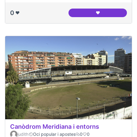
0
❤️
❤️
Entrevista al Jesús
Canòdrom Meridiana i entorns
judith
Oci popular i apostes
0
0