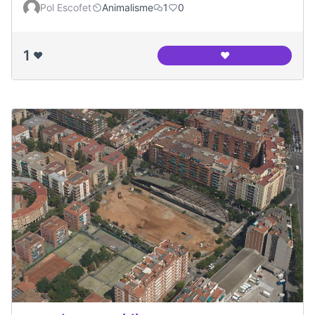
Pol Escofet
Animalisme
1
0
1
❤️
❤️
Interior del canòd