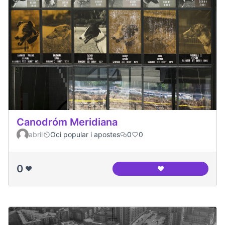
Canodróm Meridiana
abril
Oci popular i apostes
0
0
0
❤️
❤️
Canodróm Meridia