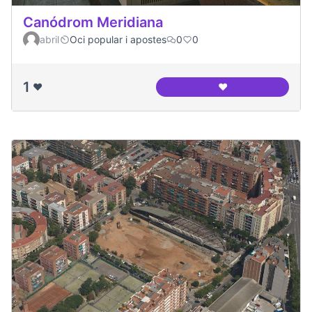
Canódrom Meridiana
abril
Oci popular i apostes
0
0
1
❤️
❤️
Canódrom Meridia