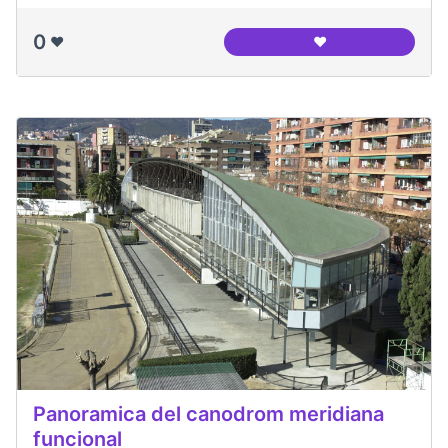
0
❤️
❤️
Canòdrom Meridia
Panoramica del canodrom meridiana
funcional