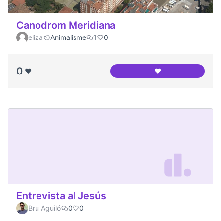
Canodrom Meridiana
eliza
Animalisme
1
0
0
❤️
❤️
Canodrom Meridia
Entrevista al Jesús
Bru Aguiló
0
0