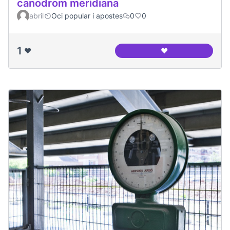
canodrom meridiana
abril
Oci popular i apostes
0
0
1
❤️
❤️
canodrom meridia