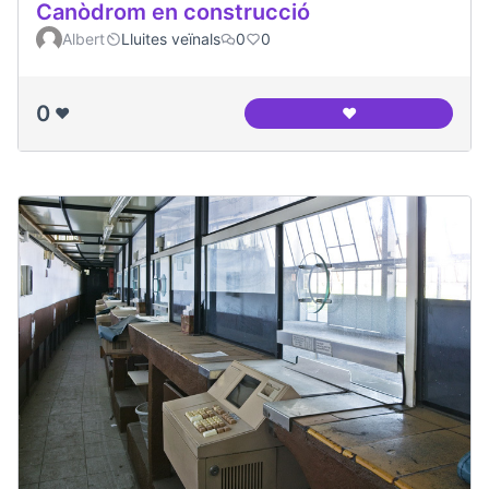
Canòdrom en construcció
Albert
Lluites veïnals
0
0
0
❤️
❤️
Canòdrom en cons