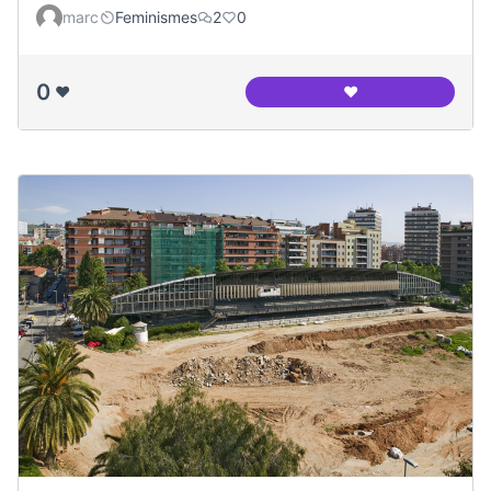
marc
Feminismes
2
0
0
❤️
❤️
Panoramica del ca