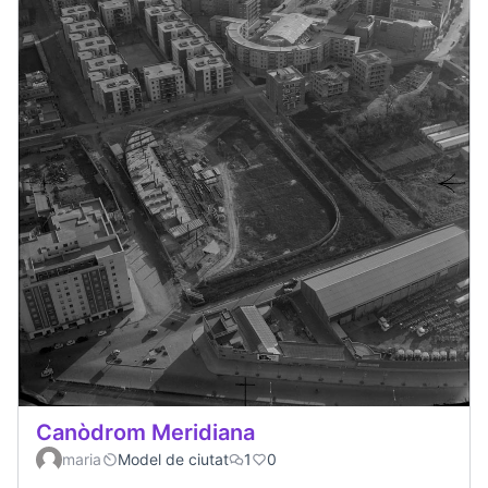
Canòdrom Meridiana
maria
Model de ciutat
1
0