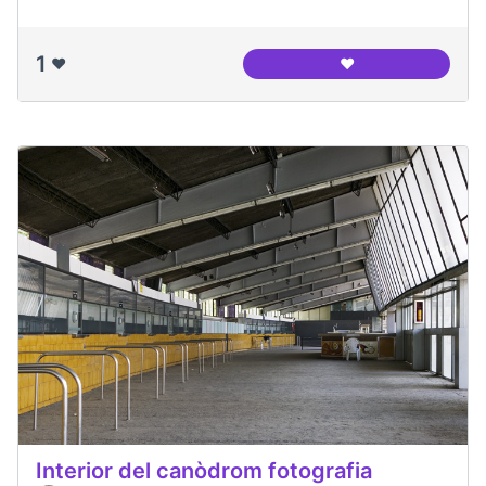
1
❤️
❤️
Canòdrom Meridian
Interior del canòdrom fotografia