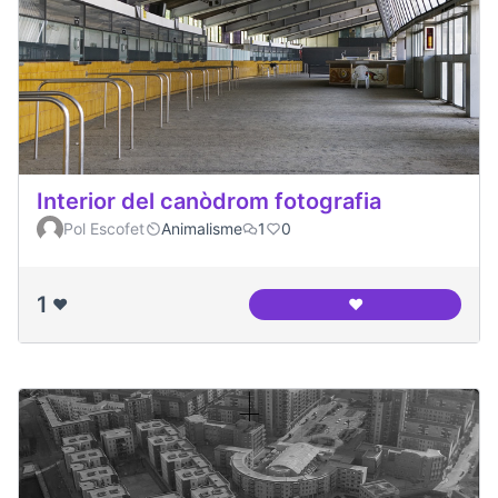
Interior del canòdrom fotografia
Pol Escofet
Animalisme
1
0
1
❤️
❤️
Interior del canòd