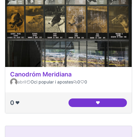
Canodróm Meridiana
abril
Oci popular i apostes
0
0
0
❤️
❤️
Canodróm Meridia