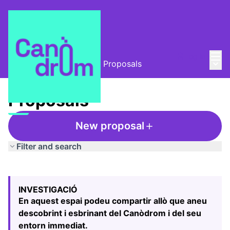
Mai
Log in
Main
L'Alzina i el Canòdrom
/
Proposals
Proposals
New proposal
Filter and search
Skip map
Leaflet
|
©
HERE maps
The following element is a map which presents the items
+
INVESTIGACIÓ
−
En aquest espai podeu compartir allò que aneu
descobrint i esbrinant del Canòdrom i del seu
entorn immediat.