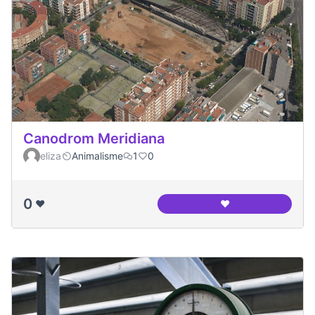
Canodrom Meridiana
eliza
Animalisme
1
0
0
❤️
❤️
Canodrom Meridia