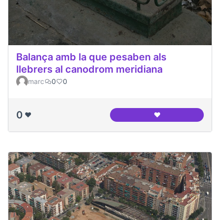
Balança amb la que pesaben als
llebrers al canodrom meridiana
marc
0
0
0
❤️
❤️
Balança amb la que