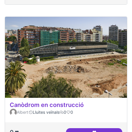
Canòdrom en construcció
Albert
Lluites veïnals
0
0