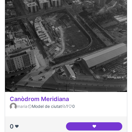
Canòdrom Meridiana
maria
Model de ciutat
1
0
0
❤️
❤️
Canòdrom Meridia