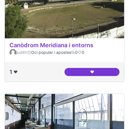
Canòdrom Meridiana i entorns
judith
Oci popular i apostes
0
0
1
❤️
❤️
Canòdrom Meridian