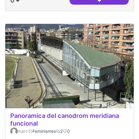
0
❤️
❤️
Canòdrom en cons
Panoramica del canodrom meridiana
funcional
marc
Feminismes
2
0