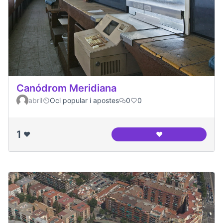
Canódrom Meridiana
abril
Oci popular i apostes
0
0
1
❤️
❤️
Canódrom Meridia