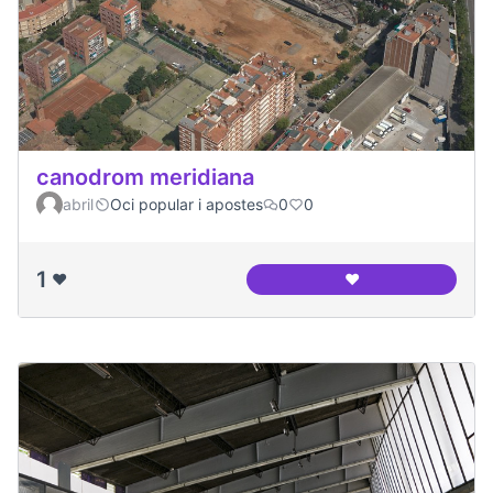
canodrom meridiana
abril
Oci popular i apostes
0
0
1
❤️
❤️
canodrom meridia