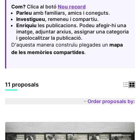
Com?
Clica al botó
Nou record
(Opens in new tab)
Parleu
amb familiars, amics i coneguts.
Investigueu
, remeneu i compartiu.
Enriquiu
les publicacions. Podeu afegir-hi una
imatge, adjuntar arxius, assignar una categoria
i geolocalitzar la publicació.
D'aquesta manera construïu plegades un
mapa
de les memòries compartides
.
11 proposals
Order proposals by: