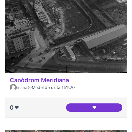
Canòdrom Meridiana
maria
Model de ciutat
1
0
0
❤️
❤️
Canòdrom Meridia