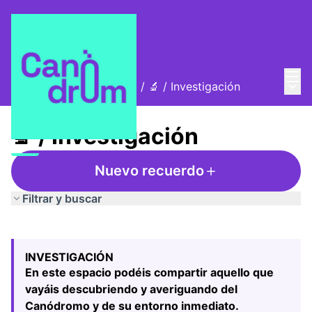
Menú
Entra
Menú 
La Alzina i el Canòdrom
/
🔬 / Investigación
🔬 / Investigación
Nuevo recuerdo
Filtrar y buscar
Saltar el mapa
Leaflet
|
©
HERE maps
El siguiente elemento es un mapa que presenta los compo
+
INVESTIGACIÓN
−
En este espacio podéis compartir aquello que
vayáis descubriendo y averiguando del
Canódromo y de su entorno inmediato.