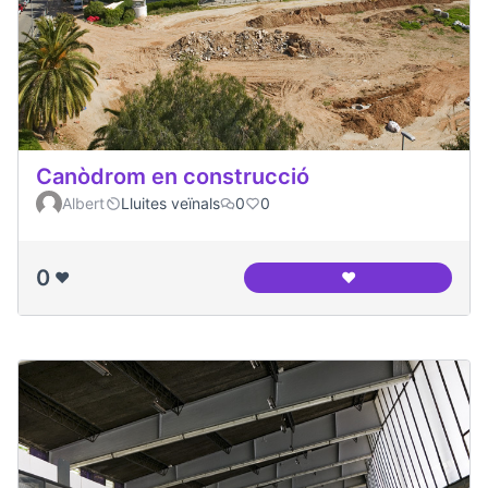
Canòdrom en construcció
Albert
Lluites veïnals
0
0
0
❤️
❤️
Canòdrom en cons