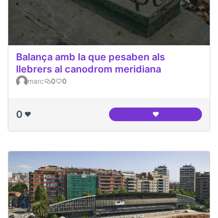
Balança amb la que pesaben als
llebrers al canodrom meridiana
marc
0
0
0
❤️
❤️
Balança amb la que