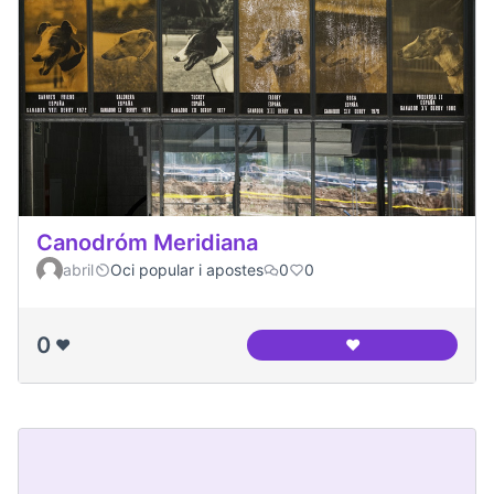
Canodróm Meridiana
abril
Oci popular i apostes
0
0
0
❤️
❤️
Canodróm Meridia