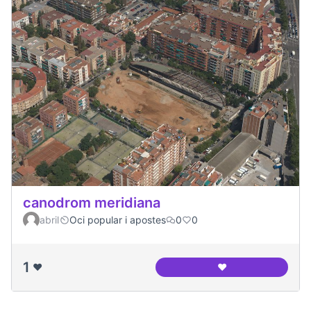
canodrom meridiana
abril
Oci popular i apostes
0
0
1
❤️
❤️
canodrom meridia