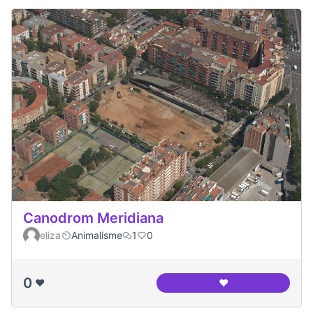
Canodrom Meridiana
eliza
Animalisme
1
0
0
❤️
❤️
Canodrom Meridia