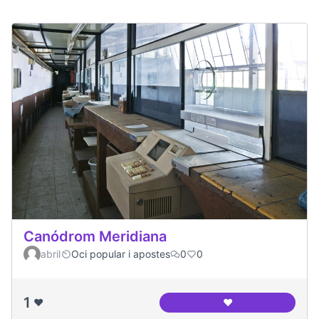
Canódrom Meridiana
abril
Oci popular i apostes
0
0
1
❤️
❤️
Canódrom Meridia