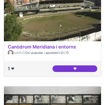
Canòdrom Meridiana i entorns
judith
Oci popular i apostes
0
0
1
❤️
❤️
Canòdrom Meridian