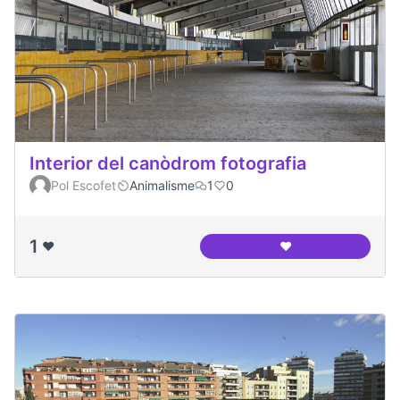
Interior del canòdrom fotografia
Pol Escofet
Animalisme
1
0
1
❤️
❤️
Interior del canòd